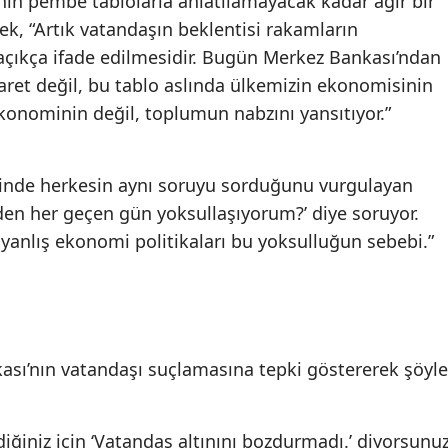
nin pembe tablolarla anlatılamayacak kadar ağır bir
rek, “Artık vatandaşın beklentisi rakamların
 açıkça ifade edilmesidir. Bugün Merkez Bankası’ndan
baret değil, bu tablo aslında ülkemizin ekonomisinin
konominin değil, toplumun nabzını yansıtıyor.”
erinde herkesin aynı soruyu sorduğunu vurgulayan
den her geçen gün yoksullaşıyorum?’ diye soruyor.
l, yanlış ekonomi politikaları bu yoksulluğun sebebi.”
kası’nın vatandaşı suçlamasına tepki göstererek şöyle
iğiniz için ‘Vatandaş altınını bozdurmadı.’ diyorsunuz