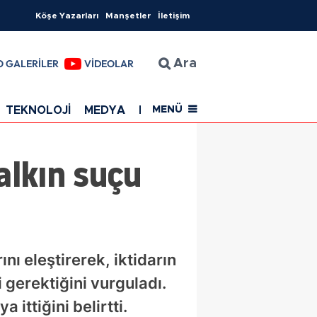
Köşe Yazarları
Manşetler
İletişim
O GALERİLER
VİDEOLAR
Ara
TEKNOLOJİ
MEDYA
EĞİTİM
SAĞLIK
Resmi Rekla
MENÜ
alkın suçu
ı eleştirerek, iktidarın
gerektiğini vurguladı.
 ittiğini belirtti.