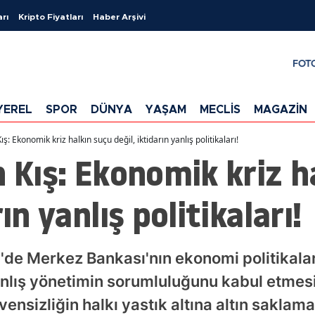
arı
Kripto Fiyatları
Haber Arşivi
FOT
YEREL
SPOR
DÜNYA
YAŞAM
MECLİS
MAGAZİN
ş: Ekonomik kriz halkın suçu değil, iktidarın yanlış politikaları!
n Kış: Ekonomik kriz h
ın yanlış politikaları!
de Merkez Bankası'nın ekonomi politikaların
nlış yönetimin sorumluluğunu kabul etmesi 
ensizliğin halkı yastık altına altın saklamaya