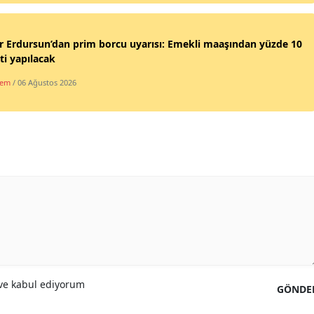
 Erdursun’dan prim borcu uyarısı: Emekli maaşından yüzde 10
ti yapılacak
dem
/ 06 Ağustos 2026
e kabul ediyorum
GÖNDE