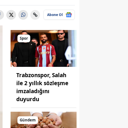
Abone Ol
Spor
Trabzonspor, Salah
ile 2 yıllık sözleşme
imzaladığını
duyurdu
Gündem