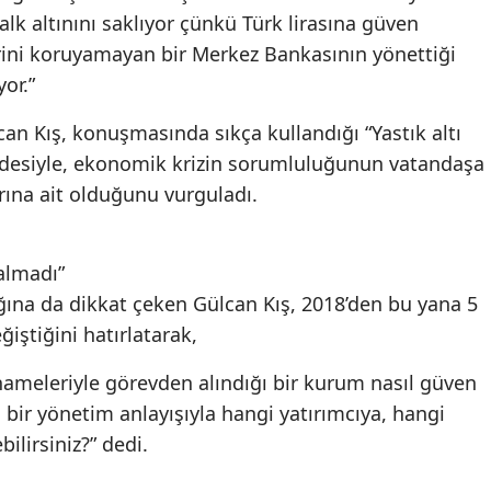
halk altınını saklıyor çünkü Türk lirasına güven
ini koruyamayan bir Merkez Bankasının yönettiği
or.”
can Kış, konuşmasında sıkça kullandığı “Yastık altı
fadesiyle, ekonomik krizin sorumluluğunun vatandaşa
larına ait olduğunu vurguladı.
almadı”
ğına da dikkat çeken Gülcan Kış, 2018’den bu yana 5
iştiğini hatırlatarak,
nameleriyle görevden alındığı bir kurum nasıl güven
 bir yönetim anlayışıyla hangi yatırımcıya, hangi
ilirsiniz?” dedi.