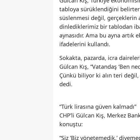
Gülcan Kış, Türkiye ekonomisi
tabloya sürüklendiğini belirte
süslenmesi değil, gerçeklerin
dinlediklerimiz bir tablodan i
aynasıdır. Ama bu ayna artık e
ifadelerini kullandı.
Sokakta, pazarda, icra dairel
Gülcan Kış, “Vatandaş ‘Ben ne
Çünkü biliyor ki alın teri deği
dedi.
“Türk lirasına güven kalmadı”
CHP’li Gülcan Kış, Merkez Ban
konuştu:
“Siz ‘Biz yönetemedik.’ diyemed