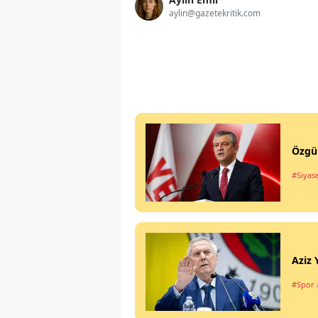
aylin@gazetekritik.com
Özgür
#Siyas
Aziz 
#Spor