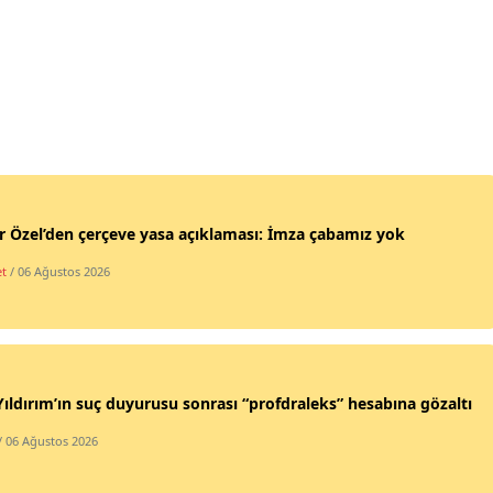
 Özel’den çerçeve yasa açıklaması: İmza çabamız yok
et
/ 06 Ağustos 2026
Yıldırım’ın suç duyurusu sonrası “profdraleks” hesabına gözaltı
/ 06 Ağustos 2026