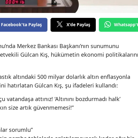
Facebook'ta Paylaş
X'de Paylaş
Whatsapp'
u’nda Merkez Bankası Başkanı’nın sunumunu
etvekili Gülcan Kış, hükümetin ekonomi politikaların
tık altındaki 500 milyar dolarlık altın enflasyonla
ni hatırlatan Gülcan Kış, şu ifadeleri kullandı:
 vatandaşa attınız! ‘Altınını bozdurmadı halk’
kın size artık güvenmemesi!”
alar sorumlu”