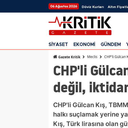
06 Ağustos 2026
Döviz Kurları
Altın Fiyatl
SİYASET
EKONOMİ
GÜNDEM
Meclis
CHP'li Gülcan Kı
Gazete Kritik
CHP'li Gülca
değil, iktidar
CHP'li Gülcan Kış, TBMM'
halkı suçlamak yerine ya
Kış, Türk lirasına olan güv