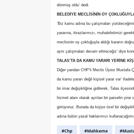
dönmüş oldu’ dedi.
BELEDİYE MECLİSİNİN OY ÇOKLUĞUYLA
‘Biz kamu adına bu çalışmaları yürüteceğim
yararına, itirazlarımızı, muhalefetimizi ger
meclisinin oy çokluğuyla aldığı kararın do
aynı çalışmaları devam ettireceğiz’ diye kon
TALAS’TA DA KAMU YARARI YERİNE Kİ
Diğer yandan CHP’li Meclis Üyesi Mustafa Ça
da kamu yararı değil kişisel yarar var’ ifade
bir imar değişikliğine gidilerek, Talas ilçesi
hizmet alanı olarak ayrılan bir parselin yine 
görüyoruz. Burada da kişiye özel bir değişikli
adına bütün yasal haklarımızı kullanacağımı
#Chp
#Mahkeme
#Musta