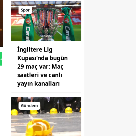
Spor
İngiltere Lig
Kupası’nda bugün
tan Gönder
29 maç var: Maç
saatleri ve canlı
yayın kanalları
Gündem