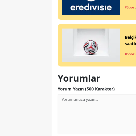
#Spor
Belçi
saatl
#Spor
Yorumlar
Yorum Yazın (500 Karakter)