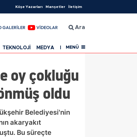
Köşe Yazarları
Manşetler
İletişim
O GALERİLER
VİDEOLAR
Ara
TEKNOLOJİ
MEDYA
EĞİTİM
SAĞLIK
Resmi Rekla
MENÜ
de oy çokluğu
dönmüş oldu
ükşehir Belediyesi'nin
nın akaryakıt
uştu. Bu süreçte