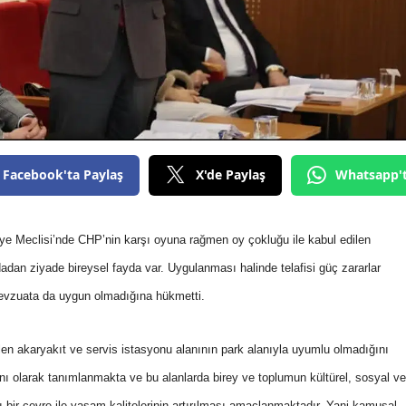
Facebook'ta Paylaş
X'de Paylaş
Whatsapp'
e Meclisi’nde CHP’nin karşı oyuna rağmen oy çokluğu ile kabul edilen
ydadan ziyade bireysel fayda var. Uygulanması halinde telafisi güç zararlar
mevzuata da uygun olmadığına hükmetti.
len akaryakıt ve servis istasyonu alanının park alanıyla uyumlu olmadığını
alanı olarak tanımlanmakta ve bu alanlarda birey ve toplumun kültürel, sosyal ve
lı bir çevre ile yaşam kalitelerinin artırılması amaçlanmaktadır. Yani kamusal