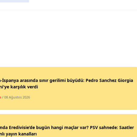
a-İspanya arasında sınır gerilimi büyüdü: Pedro Sanchez Giorgia
i'ye karşılık verdi
a
/ 08 Ağustos 2026
nda Eredivisie’de bugün hangi maçlar var? PSV sahnede: Saatler
nlı yayın kanalları