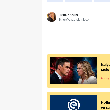
İlknur Salih
ilknur@gazetekritik.com
İtaly
Melon
#Düny
Holla
ve ca