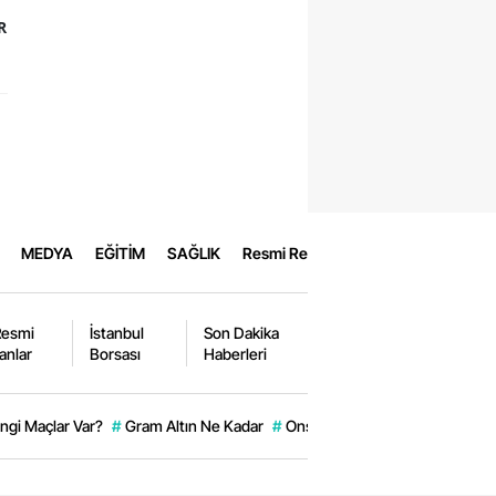
R
MEDYA
EĞİTİM
SAĞLIK
Resmi Reklamlar
Resmi
İstanbul
Son Dakika
lanlar
Borsası
Haberleri
gi Maçlar Var?
#
Gram Altın Ne Kadar
#
Ons Altın
#
Tbmm