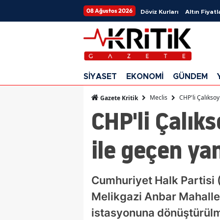
08 Ağustos 2026
Döviz Kurları
Altın Fiyatl
SİYASET
EKONOMİ
GÜNDEM
Meclis
CHP'li Çalıkso
Gazete Kritik
CHP'li Çalık
ile geçen y
Cumhuriyet Halk Partisi 
Melikgazi Anbar Mahalles
istasyonuna dönüştürülm