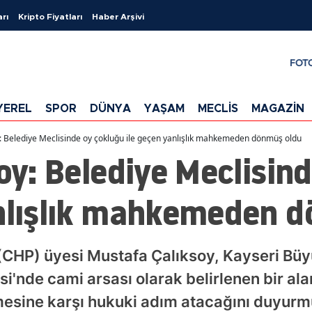
arı
Kripto Fiyatları
Haber Arşivi
FOT
YEREL
SPOR
DÜNYA
YAŞAM
MECLİS
MAGAZİN
y: Belediye Meclisinde oy çokluğu ile geçen yanlışlık mahkemeden dönmüş oldu
soy: Belediye Meclisin
anlışlık mahkemeden 
(CHP) üyesi Mustafa Çalıksoy, Kayseri Büy
i'nde cami arsası olarak belirlenen bir ala
esine karşı hukuki adım atacağını duyurm