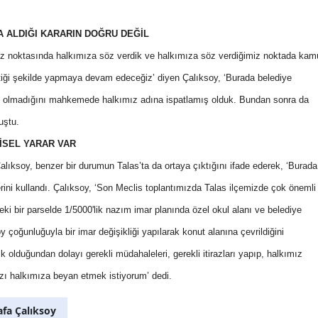
 ALDIĞI KARARIN DOĞRU DEĞİL
iz noktasında halkımıza söz verdik ve halkımıza söz verdiğimiz noktada kam
ektiği şekilde yapmaya devam edeceğiz’ diyen Çalıksoy, ‘Burada belediye
ğru olmadığını mahkemede halkımız adına ispatlamış olduk. Bundan sonra da
uştu.
ŞİSEL YARAR VAR
lıksoy, benzer bir durumun Talas’ta da ortaya çıktığını ifade ederek, ‘Burada
lerini kullandı. Çalıksoy, ‘Son Meclis toplantımızda Talas ilçemizde çok önemli
ndeki bir parselde 1/5000'lik nazım imar planında özel okul alanı ve belediye
oy çoğunluğuyla bir imar değişikliği yapılarak konut alanına çevrildiğini
k olduğundan dolayı gerekli müdahaleleri, gerekli itirazları yapıp, halkımız
zı halkımıza beyan etmek istiyorum’ dedi.
fa Çalıksoy