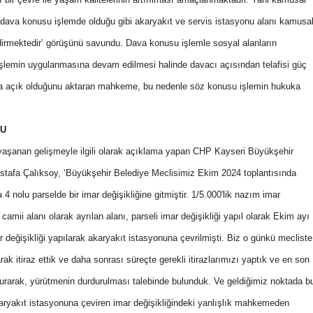
 dava konusu işlemde olduğu gibi akaryakıt ve servis istasyonu alanı kamusa
dirmektedir’ görüşünü savundu. Dava konusu işlemle sosyal alanların
 işlemin uygulanmasına devam edilmesi halinde davacı açısından telafisi güç
da açık olduğunu aktaran mahkeme, bu nedenle söz konusu işlemin hukuka
DU
aşanan gelişmeyle ilgili olarak açıklama yapan CHP Kayseri Büyükşehir
stafa Çalıksoy, ‘Büyükşehir Belediye Meclisimiz Ekim 2024 toplantısında
4 nolu parselde bir imar değişikliğine gitmiştir. 1/5.000'lik nazım imar
amii alanı olarak ayrılan alanı, parseli imar değişikliği yapıl olarak Ekim ayı
 değişikliği yapılarak akaryakıt istasyonuna çevrilmişti. Biz o günkü mecliste
ak itiraz ettik ve daha sonrası süreçte gerekli itirazlarımızı yaptık ve en son
urarak, yürütmenin durdurulması talebinde bulunduk. Ve geldiğimiz noktada b
karyakıt istasyonuna çeviren imar değişikliğindeki yanlışlık mahkemeden