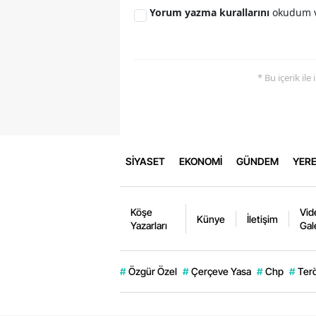
Yorum yazma kurallarını
okudum v
* Bu içerik ile
SİYASET
EKONOMİ
GÜNDEM
YERE
Köşe
Vid
Künye
İletişim
Yazarları
Gal
#
Özgür Özel
#
Çerçeve Yasa
#
Chp
#
Ter