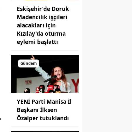
Eskişehir'de Doruk
l
Madencilik işçileri
alacakları için
Kızılay'da oturma
eylemi başlattı
Gündem
YENİ Parti Manisa İl
Başkanı İlksen
Özalper tutuklandı
u