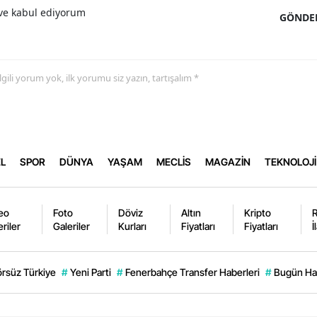
e kabul ediyorum
GÖNDE
 ilgili yorum yok, ilk yorumu siz yazın, tartışalım *
L
SPOR
DÜNYA
YAŞAM
MECLİS
MAGAZİN
TEKNOLOJİ
eo
Foto
Döviz
Altın
Kripto
eriler
Galeriler
Kurları
Fiyatları
Fiyatları
İ
örsüz Türkiye
#
Yeni Parti
#
Fenerbahçe Transfer Haberleri
#
Bugün Han