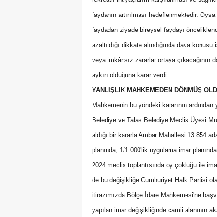
faydanın artırılması hedeflenmektedir. Oysa
faydadan ziyade bireysel faydayı önceliklen
azaltıldığı dikkate alındığında dava konusu
veya imkânsız zararlar ortaya çıkacağının 
aykırı olduğuna karar verdi.
YANLIŞLIK MAHKEMEDEN DÖNMÜŞ OL
Mahkemenin bu yöndeki kararının ardından y
Belediye ve Talas Belediye Meclis Üyesi Mu
aldığı bir kararla Ambar Mahallesi 13.854 ada 
planında, 1/1.000'lik uygulama imar planında c
2024 meclis toplantısında oy çokluğu ile imar
de bu değişikliğe Cumhuriyet Halk Partisi olar
itirazımızda Bölge İdare Mahkemesi'ne başv
yapılan imar değişikliğinde camii alanının a