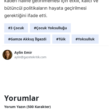
kaderi haline getirilmemesi için etkili, kalıcı ve
bütüncül politikaların hayata geçirilmesi
gerektiğini ifade etti.
#3 Çocuk
#Çocuk Yoksulluğu
#Gamze Akkuş İlgezdi
#Tüik
#Yoksulluk
Aylin Emir
aylin@gazetekritik.com
Yorumlar
Yorum Yazın (500 Karakter)