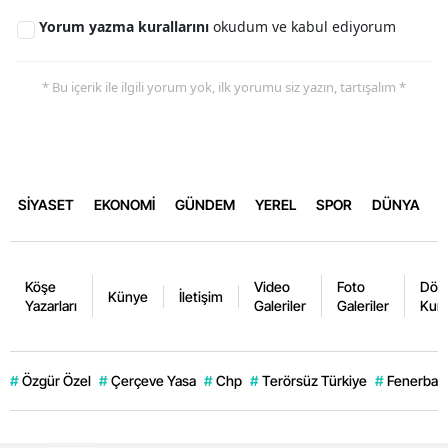
Yorum yazma kurallarını
okudum ve kabul ediyorum
* Bu içerik ile ilgili yorum yok, ilk yorumu siz yazın, tartışalım *
SİYASET
EKONOMİ
GÜNDEM
YEREL
SPOR
DÜNYA
Köşe
Video
Foto
Dövi
Künye
İletişim
Yazarları
Galeriler
Galeriler
Kurl
#
Özgür Özel
#
Çerçeve Yasa
#
Chp
#
Terörsüz Türkiye
#
Fenerbahç