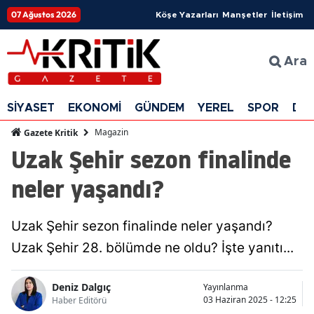
07 Ağustos 2026
Köşe Yazarları
Manşetler
İletişim
Ara
SİYASET
EKONOMİ
GÜNDEM
YEREL
SPOR
DÜ
Magazin
Gazete Kritik
Uzak Şehir sezon finalinde
neler yaşandı?
Uzak Şehir sezon finalinde neler yaşandı?
Uzak Şehir 28. bölümde ne oldu? İşte yanıtı...
Deniz Dalgıç
Yayınlanma
03 Haziran 2025 - 12:25
Haber Editörü