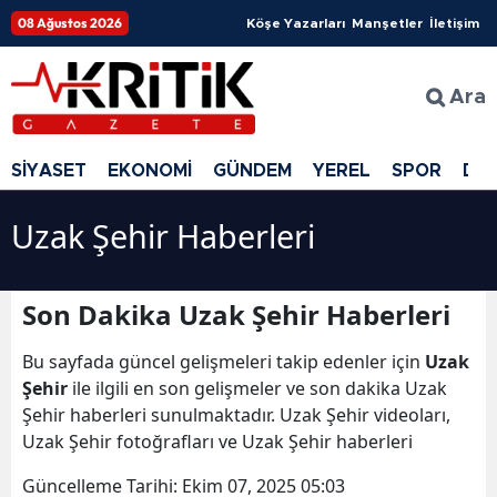
08 Ağustos 2026
Köşe Yazarları
Manşetler
İletişim
Ara
SİYASET
EKONOMİ
GÜNDEM
YEREL
SPOR
DÜ
Uzak Şehir Haberleri
Son Dakika Uzak Şehir Haberleri
Bu sayfada güncel gelişmeleri takip edenler için
Uzak
Şehir
ile ilgili en son gelişmeler ve son dakika Uzak
Şehir haberleri sunulmaktadır. Uzak Şehir videoları,
Uzak Şehir fotoğrafları ve Uzak Şehir haberleri
Güncelleme Tarihi:
Ekim 07, 2025 05:03