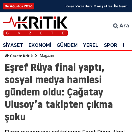
06 Ağustos 2026
Köşe Yazarları
Manşetler
İletişim
Ara
SİYASET
EKONOMİ
GÜNDEM
YEREL
SPOR
DÜ
Magazin
Gazete Kritik
Eşref Rüya final yaptı,
sosyal medya hamlesi
gündem oldu: Çağatay
Ulusoy’a takipten çıkma
şoku