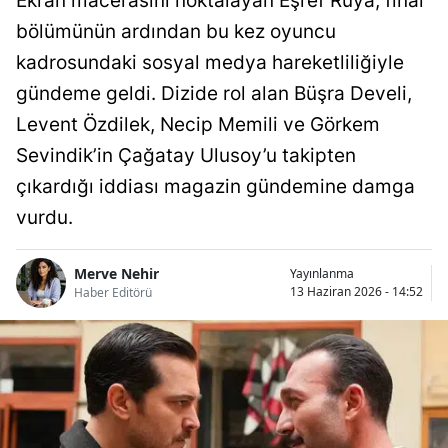
Ekran macerasını noktalayan Eşref Rüya, final
bölümünün ardından bu kez oyuncu
kadrosundaki sosyal medya hareketliliğiyle
gündeme geldi. Dizide rol alan Büşra Develi,
Levent Özdilek, Necip Memili ve Görkem
Sevindik’in Çağatay Ulusoy’u takipten
çıkardığı iddiası magazin gündemine damga
vurdu.
Merve Nehir
Yayınlanma
13 Haziran 2026 - 14:52
Haber Editörü