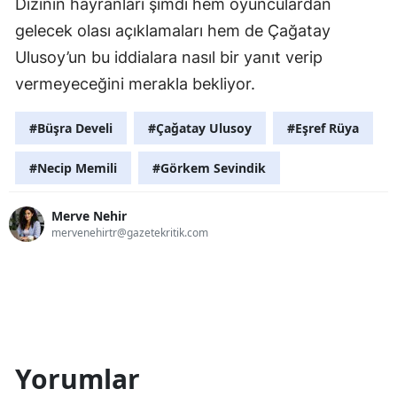
Dizinin hayranları şimdi hem oyunculardan
gelecek olası açıklamaları hem de Çağatay
Ulusoy’un bu iddialara nasıl bir yanıt verip
vermeyeceğini merakla bekliyor.
#Büşra Develi
#Çağatay Ulusoy
#Eşref Rüya
#Necip Memili
#Görkem Sevindik
Merve Nehir
mervenehirtr@gazetekritik.com
Yorumlar