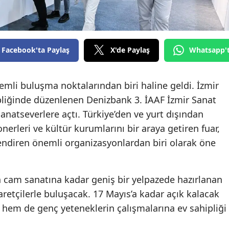
Facebook'ta Paylaş
X'de Paylaş
Whatsapp'
emli buluşma noktalarından biri haline geldi. İzmir
pliğinde düzenlenen Denizbank 3. İAAF İzmir Sanat
 sanatseverlere açtı. Türkiye’den ve yurt dışından
yonerleri ve kültür kurumlarını bir araya getiren fuar,
endiren önemli organizasyonlardan biri olarak öne
cam sanatına kadar geniş bir yelpazede hazırlanan
aretçilerle buluşacak. 17 Mayıs’a kadar açık kalacak
n hem de genç yeteneklerin çalışmalarına ev sahipliği