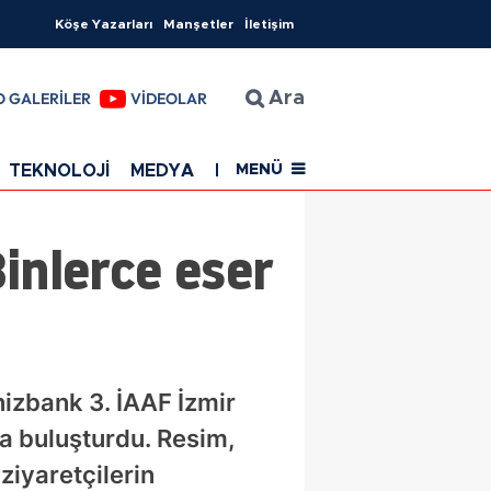
Köşe Yazarları
Manşetler
İletişim
O GALERİLER
VİDEOLAR
Ara
TEKNOLOJİ
MEDYA
EĞİTİM
SAĞLIK
Resmi Rekla
MENÜ
Binlerce eser
nizbank 3. İAAF İzmir
da buluşturdu. Resim,
ziyaretçilerin