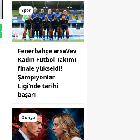
Spor
tan Gönder
Fenerbahçe arsaVev
Kadın Futbol Takımı
finale yükseldi!
Şampiyonlar
Ligi’nde tarihi
başarı
Dünya