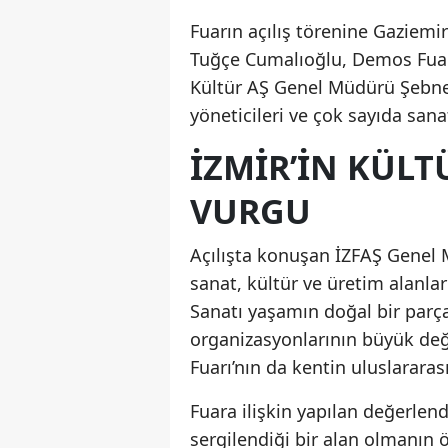
Fuarın açılış törenine Gazie
Tuğçe Cumalıoğlu, Demos Fuarc
Kültür AŞ Genel Müdürü Şebnem 
yöneticileri ve çok sayıda sana
İZMIR’IN KÜLT
VURGU
Açılışta konuşan İZFAŞ Genel 
sanat, kültür ve üretim alanla
Sanatı yaşamın doğal bir parça
organizasyonlarının büyük değe
Fuarı’nın da kentin uluslarar
Fuara ilişkin yapılan değerlen
sergilendiği bir alan olmanın öt