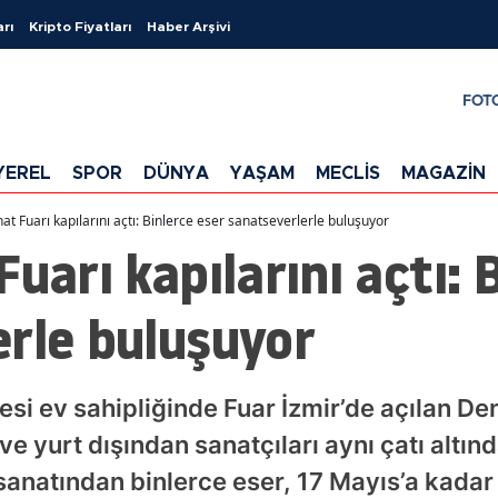
arı
Kripto Fiyatları
Haber Arşivi
FOT
YEREL
SPOR
DÜNYA
YAŞAM
MECLİS
MAGAZİN
at Fuarı kapılarını açtı: Binlerce eser sanatseverlerle buluşuyor
uarı kapılarını açtı: 
rle buluşuyor
esi ev sahipliğinde Fuar İzmir’de açılan De
ve yurt dışından sanatçıları aynı çatı altın
anatından binlerce eser, 17 Mayıs’a kadar 