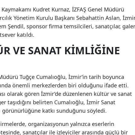
mir Kaymakamı Kudret Kurnaz, İZFAŞ Genel Müdürü
ılık Yönetim Kurulu Başkanı Sebahattin Aslan, İzmi
Şendil, sponsor firma temsilcileri, sanatçılar, galer
tsever katıldı.
ÜR VE SANAT KIMLIĞINE
Müdürü Tuğçe Cumalıoğlu, İzmir’in tarih boyunca
rında önemli merkezlerden biri olduğunu ifade etti.
sı olarak gören İzmir’de düzenlenen kültür ve sanat
r taşıdığını belirten Cumalıoğlu, İzmir Sanat
ası görünürlüğüne katkı sunduğunu söyledi.
dirmelerde, organizasyonun yalnızca eserlerin
esinde, sanatçılar ile izleyiciler arasında güçlü bir