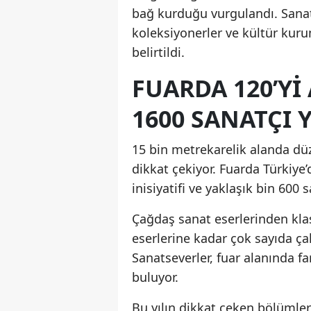
bağ kurduğu vurgulandı. Sanat fu
koleksiyonerler ve kültür kur
belirtildi.
FUARDA 120’YI
1600 SANATÇI 
15 bin metrekarelik alanda düz
dikkat çekiyor. Fuarda Türkiye’
inisiyatifi ve yaklaşık bin 600 s
Çağdaş sanat eserlerinden kla
eserlerine kadar çok sayıda ça
Sanatseverler, fuar alanında fa
buluyor.
Bu yılın dikkat çeken bölümle