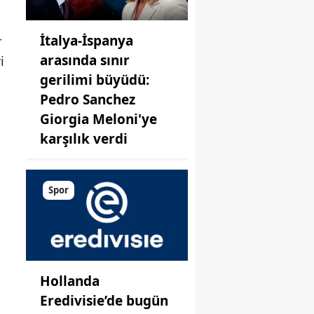
İtalya-İspanya
r
arasında sınır
i
gerilimi büyüdü:
Pedro Sanchez
Giorgia Meloni'ye
karşılık verdi
Spor
Hollanda
Eredivisie’de bugün