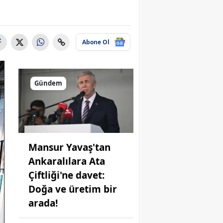
Abone Ol
Gündem
Mansur Yavaş'tan
Ankaralılara Ata
Çiftliği'ne davet:
Doğa ve üretim bir
arada!