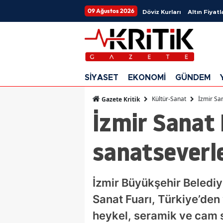
09 Ağustos 2026
Döviz Kurları
Altın Fiyatl
SİYASET
EKONOMİ
GÜNDEM
Kültür-Sanat
İzmir San
Gazete Kritik
İzmir Sanat F
sanatseverle
İzmir Büyükşehir Belediy
Sanat Fuarı, Türkiye’den 
heykel, seramik ve cam s