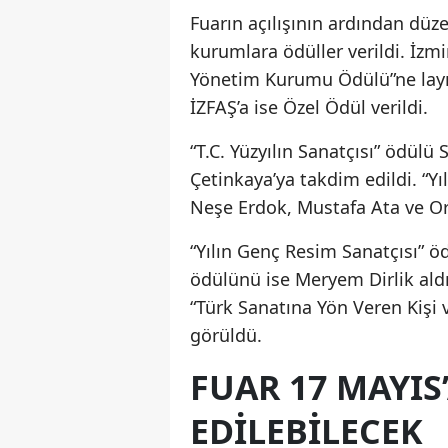
Fuarın açılışının ardından düz
kurumlara ödüller verildi. İzm
Yönetim Kurumu Ödülü”ne layık 
İZFAŞ’a ise Özel Ödül verildi.
“T.C. Yüzyılın Sanatçısı” ödülü
Çetinkaya’ya takdim edildi. “Yı
Neşe Erdok, Mustafa Ata ve Orh
“Yılın Genç Resim Sanatçısı” ö
ödülünü ise Meryem Dirlik aldı
“Türk Sanatına Yön Veren Kişi 
görüldü.
FUAR 17 MAYIS
EDILEBILECEK