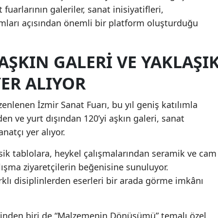
arlarının galeriler, sanat inisiyatifleri,
umları açısından önemli bir platform oluşturduğu
 AŞKIN GALERI VE YAKLAŞI
YER ALIYOR
enlenen İzmir Sanat Fuarı, bu yıl geniş katılımla
den ve yurt dışından 120’yi aşkın galeri, sanat
anatçı yer alıyor.
sik tablolara, heykel çalışmalarından seramik ve cam
lışma ziyaretçilerin beğenisine sunuluyor.
rklı disiplinlerden eserleri bir arada görme imkânı
rinden biri de “Malzemenin Dönüşümü” temalı özel