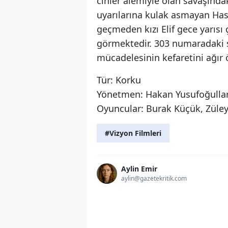
cinler alemiyle olan savaşındaki
uyarılarına kulak asmayan Has
geçmeden kızı Elif gece yarısı ç
görmektedir. 303 numaradaki s
mücadelesinin kefaretini ağır 
Tür: Korku
Yönetmen: Hakan Yusufoğullar
Oyuncular: Burak Küçük, Züle
#Vizyon Filmleri
Aylin Emir
aylin@gazetekritik.com