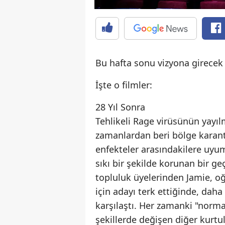
Bu hafta sonu vizyona girecek f
İşte o filmler:
28 Yıl Sonra
Tehlikeli Rage virüsünün yayıl
zamanlardan beri bölge karant
enfekteler arasındakilere uyum
sıkı bir şekilde korunan bir ge
topluluk üyelerinden Jamie, oğ
için adayı terk ettiğinde, dah
karşılaştı. Her zamanki "norm
şekillerde değişen diğer kurtul