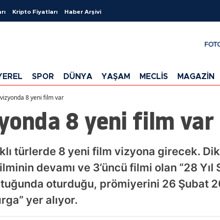
rı
Kripto Fiyatları
Haber Arşivi
FOT
YEREL
SPOR
DÜNYA
YAŞAM
MECLİS
MAGAZİN
vizyonda 8 yeni film var
yonda 8 yeni film var
klı türlerde 8 yeni film vizyona girecek. D
lminin devamı ve 3’üncü filmi olan “28 Yıl 
tuğunda oturduğu, prömiyerini 26 Şubat 2
rga” yer alıyor.