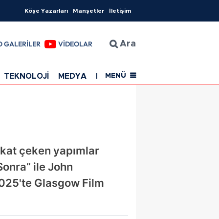
Köşe Yazarları
Manşetler
İletişim
O GALERİLER
VİDEOLAR
Ara
TEKNOLOJİ
MEDYA
EĞİTİM
SAĞLIK
Resmi Rekla
MENÜ
ikkat çeken yapımlar
Sonra” ile John
025'te Glasgow Film