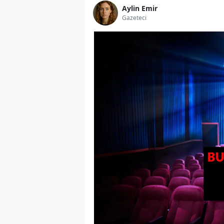
Aylin Emir
Gazeteci