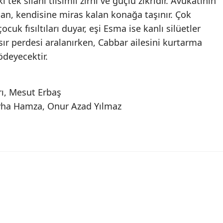
 tek silahı tılsımlı zırhı ve güçlü zikridir. Avukatının
an, kendisine miras kalan konağa taşınır. Çok
ocuk fısıltıları duyar, eşi Esma ise kanlı silüetler
ır perdesi aralanırken, Cabbar ailesini kurtarma
ödeyecektir.
ı, Mesut Erbaş
yha Hamza, Onur Azad Yılmaz