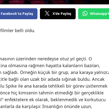
Facebook'ta Paylaş
X'de Paylaş
Whatsapp'
ilmler belli oldu.
masının üzerinden neredeyse otuz yıl geçti. O
ina olmasına rağmen hayatta kalanların bazıları,
 sağladı. Örneğin küçük bir grup, ana karaya yalnızc
çitle bağlı olan uzak bir adada sığınak buldu. Ancak
lu Spike ile ana karada tehlikeli bir görev üstlenmek
a önce hiç kimsenin tahmin etmediği bir gerçeklikle
al" enfektelere ek olarak, beklenmedik ve korkutucu
anlarla da karşılaşır. İnsanlığın önünde uzun,