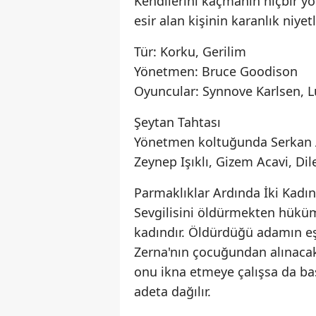
Kendilerini kaçmanın hiçbir yo
esir alan kişinin karanlık niye
Tür: Korku, Gerilim
Yönetmen: Bruce Goodison
Oyuncular: Synnove Karlsen, L
Şeytan Tahtası
Yönetmen koltuğunda Serkan 
Zeynep Işıklı, Gizem Acavi, Dile
Parmaklıklar Ardında İki Kadın
Sevgilisini öldürmekten hükü
kadındır. Öldürdüğü adamın eşi
Zerna'nın çocuğundan alınacak 
onu ikna etmeye çalışsa da ba
adeta dağılır.