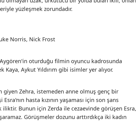
lu olmayan uzak, ürkütücü bir yolda bulan ikili, onlar
tleriyle yüzleşmek zorundadır.
uke Norris, Nick Frost
Aygören'in oturduğu filmin oyuncu kadrosunda
k Kaya, Aykut Yıldırım gibi isimler yer alıyor.
m giyen Zehra, istemeden anne olmuş genç bir
 Esra'nın hasta kızının yaşaması için son şans
iliktir. Bunun için Zerda ile cezaevinde görüşen Esra
şaramaz. Görüşmeler dozunu arttırdıkça iki kadın