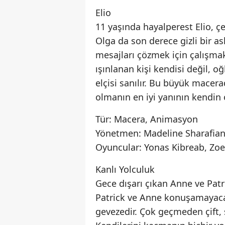
Elio
11 yaşında hayalperest Elio, çe
Olga da son derece gizli bir a
mesajları çözmek için çalışmak
ışınlanan kişi kendisi değil, o
elçisi sanılır. Bu büyük macer
olmanın en iyi yanının kendin
Tür: Macera, Animasyon
Yönetmen: Madeline Sharafian
Oyuncular: Yonas Kibreab, Zoe
Kanlı Yolculuk
Gece dışarı çıkan Anne ve Patri
Patrick ve Anne konuşamayacak
gevezedir. Çok geçmeden çift, 