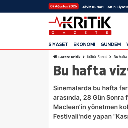
07 Ağustos 2026
Döviz Kurları
Altın Fiyatla
SİYASET
EKONOMİ
GÜNDEM
Kültür-Sanat
Bu hafta 
Gazete Kritik
Bu hafta viz
Sinemalarda bu hafta far
arasında, 28 Gün Sonra fi
Maclean’in yönetmen kol
Festivali'nde yapan “Kası