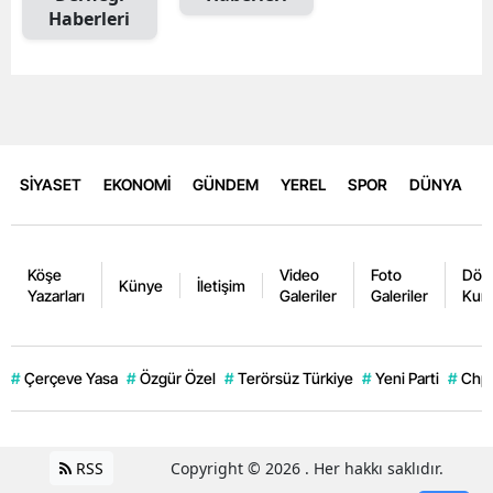
Haberleri
SİYASET
EKONOMİ
GÜNDEM
YEREL
SPOR
DÜNYA
Köşe
Video
Foto
Dövi
Künye
İletişim
Yazarları
Galeriler
Galeriler
Kurl
#
Çerçeve Yasa
#
Özgür Özel
#
Terörsüz Türkiye
#
Yeni Parti
#
Chp
RSS
Copyright © 2026 . Her hakkı saklıdır.