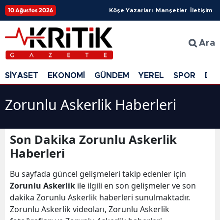
10 Ağustos 2026
Köşe Yazarları
Manşetler
İletişim
Ara
SİYASET
EKONOMİ
GÜNDEM
YEREL
SPOR
DÜ
Zorunlu Askerlik Haberleri
Son Dakika Zorunlu Askerlik
Haberleri
Bu sayfada güncel gelişmeleri takip edenler için
Zorunlu Askerlik
ile ilgili en son gelişmeler ve son
dakika Zorunlu Askerlik haberleri sunulmaktadır.
Zorunlu Askerlik videoları, Zorunlu Askerlik