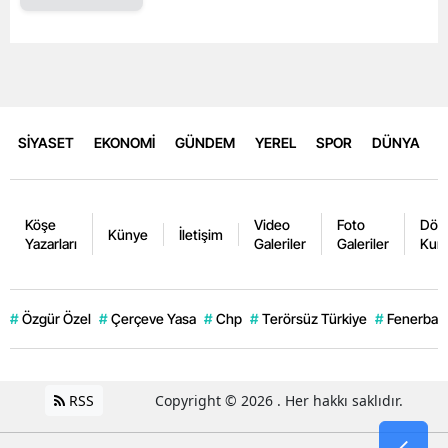
SİYASET
EKONOMİ
GÜNDEM
YEREL
SPOR
DÜNYA
Köşe
Video
Foto
Dövi
Künye
İletişim
Yazarları
Galeriler
Galeriler
Kurl
#
Özgür Özel
#
Çerçeve Yasa
#
Chp
#
Terörsüz Türkiye
#
Fenerbahç
RSS
Copyright © 2026 . Her hakkı saklıdır.