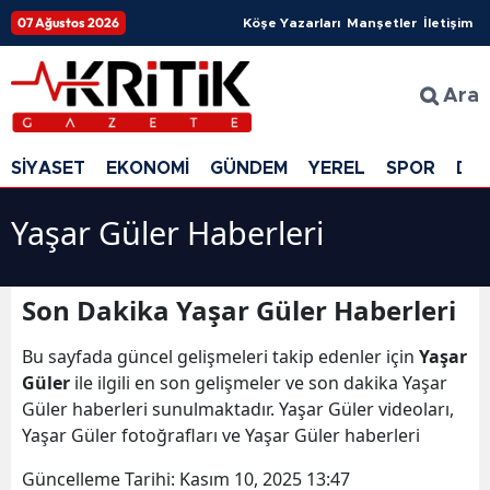
07 Ağustos 2026
Köşe Yazarları
Manşetler
İletişim
Ara
SİYASET
EKONOMİ
GÜNDEM
YEREL
SPOR
DÜ
Yaşar Güler Haberleri
Son Dakika Yaşar Güler Haberleri
Bu sayfada güncel gelişmeleri takip edenler için
Yaşar
Güler
ile ilgili en son gelişmeler ve son dakika Yaşar
Güler haberleri sunulmaktadır. Yaşar Güler videoları,
Yaşar Güler fotoğrafları ve Yaşar Güler haberleri
Güncelleme Tarihi:
Kasım 10, 2025 13:47