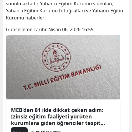
sunulmaktadır. Yabancı Eğitim Kurumu videoları,
Yabancı Eğitim Kurumu fotoğrafları ve Yabancı Eğitim
Kurumu haberleri
Güncelleme Tarihi:
Nisan 06, 2026 16:55
MEB’den 81 ilde dikkat çeken adım:
İzinsiz eğitim faaliyeti yürüten
kurumlara giden öğrenciler tespit
edilecek