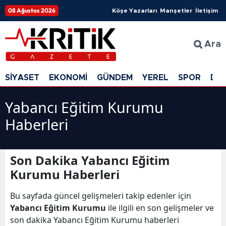
08 Ağustos 2026
Köşe Yazarları
Manşetler
İletişim
Ara
SİYASET
EKONOMİ
GÜNDEM
YEREL
SPOR
DÜ
Yabancı Eğitim Kurumu
Haberleri
Son Dakika Yabancı Eğitim
Kurumu Haberleri
Bu sayfada güncel gelişmeleri takip edenler için
Yabancı Eğitim Kurumu
ile ilgili en son gelişmeler ve
son dakika Yabancı Eğitim Kurumu haberleri