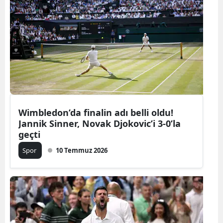
Wimbledon’da finalin adı belli oldu!
Jannik Sinner, Novak Djokovic’i 3-0’la
geçti
Spor
10 Temmuz 2026