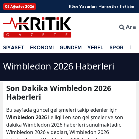
08 Ağustos 2026
Köşe Yazarları
Manşetler
İletişim
Ara
SİYASET
EKONOMİ
GÜNDEM
YEREL
SPOR
DÜ
Wimbledon 2026 Haberleri
Son Dakika Wimbledon 2026
Haberleri
Bu sayfada güncel gelişmeleri takip edenler için
Wimbledon 2026
ile ilgili en son gelişmeler ve son
dakika Wimbledon 2026 haberleri sunulmaktadır.
Wimbledon 2026 videoları, Wimbledon 2026