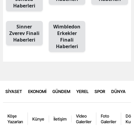
Haberleri
Sinner
Wimbledon
Zverev Finali
Erkekler
Haberleri
Finali
Haberleri
SİYASET
EKONOMİ
GÜNDEM
YEREL
SPOR
DÜNYA
Köşe
Video
Foto
Dövi
Künye
İletişim
Yazarları
Galeriler
Galeriler
Kurl