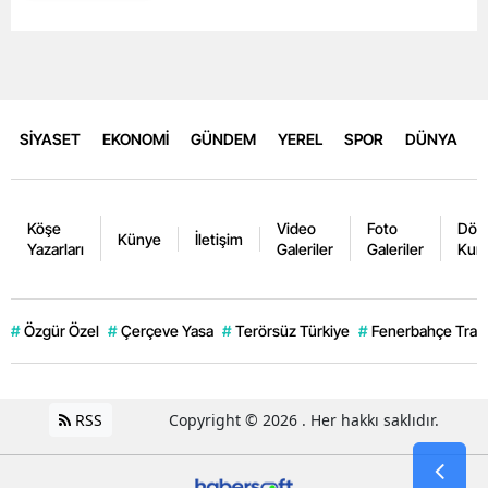
SİYASET
EKONOMİ
GÜNDEM
YEREL
SPOR
DÜNYA
Köşe
Video
Foto
Dövi
Künye
İletişim
Yazarları
Galeriler
Galeriler
Kurl
#
Özgür Özel
#
Çerçeve Yasa
#
Terörsüz Türkiye
#
Fenerbahçe Trans
RSS
Copyright © 2026 . Her hakkı saklıdır.