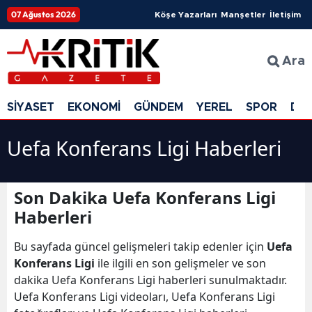
07 Ağustos 2026
Köşe Yazarları
Manşetler
İletişim
Ara
SİYASET
EKONOMİ
GÜNDEM
YEREL
SPOR
DÜ
Uefa Konferans Ligi Haberleri
Son Dakika Uefa Konferans Ligi
Haberleri
Bu sayfada güncel gelişmeleri takip edenler için
Uefa
Konferans Ligi
ile ilgili en son gelişmeler ve son
dakika Uefa Konferans Ligi haberleri sunulmaktadır.
Uefa Konferans Ligi videoları, Uefa Konferans Ligi