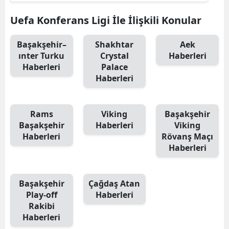
Uefa Konferans Ligi İle İlişkili Konular
Başakşehir–
Shakhtar
Aek
ınter Turku
Crystal
Haberleri
Haberleri
Palace
Haberleri
Rams
Viking
Başakşehir
Başakşehir
Haberleri
Viking
Haberleri
Rövanş Maçı
Haberleri
Başakşehir
Çağdaş Atan
Play-off
Haberleri
Rakibi
Haberleri