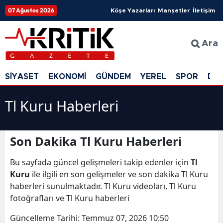
07 Ağustos 2026
Köşe Yazarları
Manşetler
İletişim
Ara
SİYASET
EKONOMİ
GÜNDEM
YEREL
SPOR
DÜ
Tl Kuru Haberleri
Son Dakika Tl Kuru Haberleri
Bu sayfada güncel gelişmeleri takip edenler için
Tl
Kuru
ile ilgili en son gelişmeler ve son dakika Tl Kuru
haberleri sunulmaktadır. Tl Kuru videoları, Tl Kuru
fotoğrafları ve Tl Kuru haberleri
Güncelleme Tarihi:
Temmuz 07, 2026 10:50