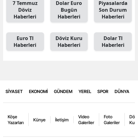
7 Temmuz
Dolar Euro
Piyasalarda
Döviz
Bugün
Son Durum
Haberleri
Haberleri
Haberleri
Euro Tl
Döviz Kuru
Dolar Tl
Haberleri
Haberleri
Haberleri
SİYASET
EKONOMİ
GÜNDEM
YEREL
SPOR
DÜNYA
Köşe
Video
Foto
Dövi
Künye
İletişim
Yazarları
Galeriler
Galeriler
Kurl