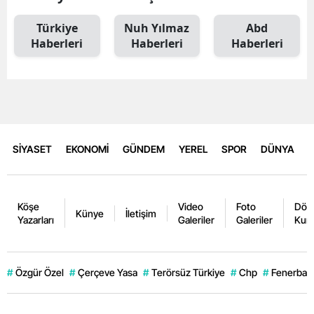
Türkiye
Nuh Yılmaz
Abd
Haberleri
Haberleri
Haberleri
SİYASET
EKONOMİ
GÜNDEM
YEREL
SPOR
DÜNYA
Köşe
Video
Foto
Dövi
Künye
İletişim
Yazarları
Galeriler
Galeriler
Kurl
#
Özgür Özel
#
Çerçeve Yasa
#
Terörsüz Türkiye
#
Chp
#
Fenerbahç