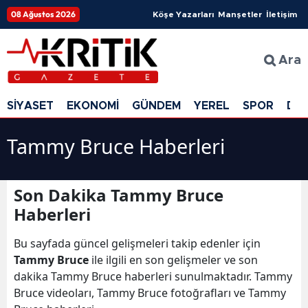
08 Ağustos 2026
Köşe Yazarları
Manşetler
İletişim
Ara
SİYASET
EKONOMİ
GÜNDEM
YEREL
SPOR
DÜ
Tammy Bruce Haberleri
Son Dakika Tammy Bruce
Haberleri
Bu sayfada güncel gelişmeleri takip edenler için
Tammy Bruce
ile ilgili en son gelişmeler ve son
dakika Tammy Bruce haberleri sunulmaktadır. Tammy
Bruce videoları, Tammy Bruce fotoğrafları ve Tammy