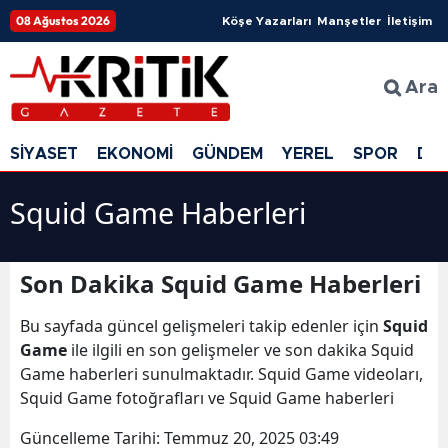
08 Ağustos 2026
Köşe Yazarları
Manşetler
İletişim
Ara
SİYASET
EKONOMİ
GÜNDEM
YEREL
SPOR
DÜ
Squid Game Haberleri
Son Dakika Squid Game Haberleri
Bu sayfada güncel gelişmeleri takip edenler için
Squid
Game
ile ilgili en son gelişmeler ve son dakika Squid
Game haberleri sunulmaktadır. Squid Game videoları,
Squid Game fotoğrafları ve Squid Game haberleri
Güncelleme Tarihi:
Temmuz 20, 2025 03:49