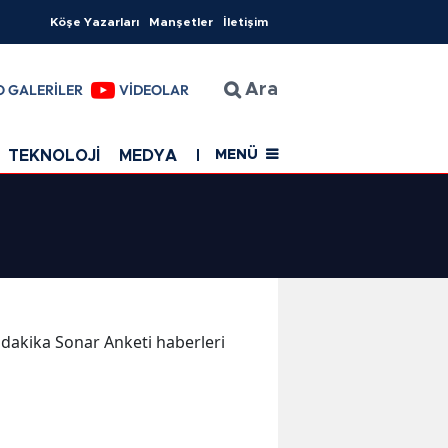
Köşe Yazarları
Manşetler
İletişim
O GALERİLER
VİDEOLAR
Ara
TEKNOLOJİ
MEDYA
EĞİTİM
SAĞLIK
Resmi Rekla
MENÜ
n dakika Sonar Anketi haberleri