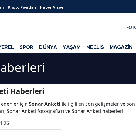
arı
Kripto Fiyatları
Haber Arşivi
FOT
YEREL
SPOR
DÜNYA
YAŞAM
MECLİS
MAGAZİN
aberleri
ti Haberleri
 edenler için
Sonar Anketi
ile ilgili en son gelişmeler ve so
rı, Sonar Anketi fotoğrafları ve Sonar Anketi haberleri
1:26