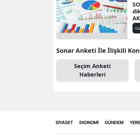
SO
di
AK
ik
G
Sonar Anketi İle İlişkili Ko
Seçim Anketi
Haberleri
SİYASET
EKONOMİ
GÜNDEM
YERE