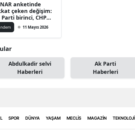
NAR anketinde
kkat çeken değişim:
 Parti birinci, CHP
inci sırada
ündem
11 Mayıs 2026
nular
Abdulkadir selvi
Ak Parti
Haberleri
Haberleri
L
SPOR
DÜNYA
YAŞAM
MECLİS
MAGAZİN
TEKNOLOJİ