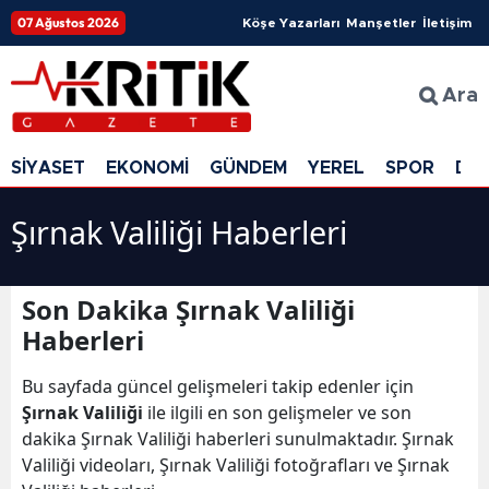
07 Ağustos 2026
Köşe Yazarları
Manşetler
İletişim
Ara
SİYASET
EKONOMİ
GÜNDEM
YEREL
SPOR
DÜ
Şırnak Valiliği Haberleri
Son Dakika Şırnak Valiliği
Haberleri
Bu sayfada güncel gelişmeleri takip edenler için
Şırnak Valiliği
ile ilgili en son gelişmeler ve son
dakika Şırnak Valiliği haberleri sunulmaktadır. Şırnak
Valiliği videoları, Şırnak Valiliği fotoğrafları ve Şırnak