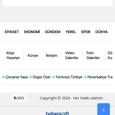
SİYASET
EKONOMİ
GÜNDEM
YEREL
SPOR
DÜNYA
Köşe
Video
Foto
Dövi
Künye
İletişim
Yazarları
Galeriler
Galeriler
Kurl
#
Çerçeve Yasa
#
Özgür Özel
#
Terörsüz Türkiye
#
Fenerbahçe Trans
RSS
Copyright © 2026 . Her hakkı saklıdır.