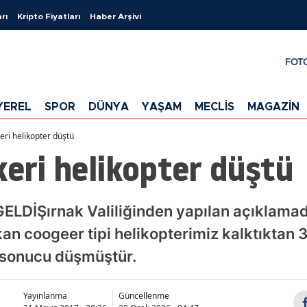
rı
Kripto Fiyatları
Haber Arşivi
FOT
YEREL
SPOR
DÜNYA
YAŞAM
MECLİS
MAGAZİN
eri helikopter düştü
keri helikopter düştü
DİŞırnak Valiliğinden yapılan açıklamada"
n coogeer tipi helikopterimiz kalktıktan 
ı sonucu düşmüştür.
Yayınlanma
Güncellenme