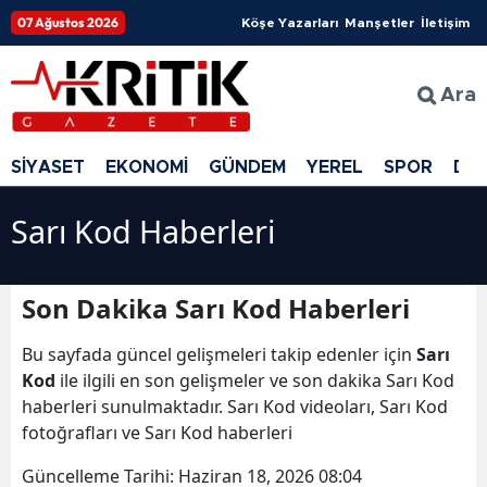
07 Ağustos 2026
Köşe Yazarları
Manşetler
İletişim
Ara
SİYASET
EKONOMİ
GÜNDEM
YEREL
SPOR
DÜ
Sarı Kod Haberleri
Son Dakika Sarı Kod Haberleri
Bu sayfada güncel gelişmeleri takip edenler için
Sarı
Kod
ile ilgili en son gelişmeler ve son dakika Sarı Kod
haberleri sunulmaktadır. Sarı Kod videoları, Sarı Kod
fotoğrafları ve Sarı Kod haberleri
Güncelleme Tarihi:
Haziran 18, 2026 08:04