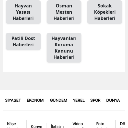
Hayvan
Osman
Sokak
Yasası
Mesten
Köpekleri
Haberleri
Haberleri
Haberleri
Patili Dost
Hayvanları
Haberleri
Koruma
Kanunu
Haberleri
SİYASET
EKONOMİ
GÜNDEM
YEREL
SPOR
DÜNYA
Köşe
Video
Foto
Dövi
Künye
İletişim