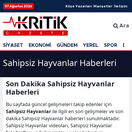
07 Ağustos 2026
Köşe Yazarları
Manşetler
İletişim
Ara
SİYASET
EKONOMİ
GÜNDEM
YEREL
SPOR
DÜ
Sahipsiz Hayvanlar Haberleri
Son Dakika Sahipsiz Hayvanlar
Haberleri
Bu sayfada güncel gelişmeleri takip edenler için
Sahipsiz Hayvanlar
ile ilgili en son gelişmeler ve son
dakika Sahipsiz Hayvanlar haberleri sunulmaktadır.
Sahipsiz Hayvanlar videoları, Sahipsiz Hayvanlar