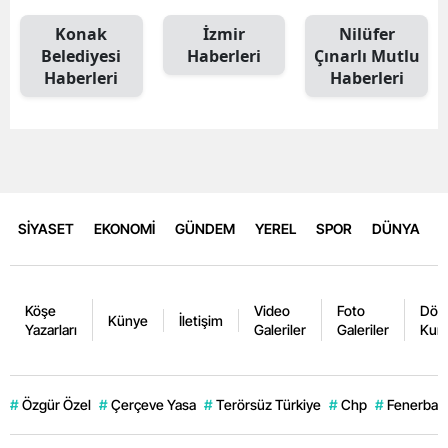
Konak
İzmir
Nilüfer
Belediyesi
Haberleri
Çınarlı Mutlu
Haberleri
Haberleri
SİYASET
EKONOMİ
GÜNDEM
YEREL
SPOR
DÜNYA
Köşe
Video
Foto
Dövi
Künye
İletişim
Yazarları
Galeriler
Galeriler
Kurl
#
Özgür Özel
#
Çerçeve Yasa
#
Terörsüz Türkiye
#
Chp
#
Fenerbahç