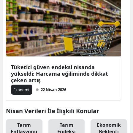
Tüketici güven endeksi nisanda
yükseldi: Harcama eğiliminde dikkat
çeken artış
Ekonomi
22 Nisan 2026
Nisan Verileri İle İlişkili Konular
Tarım
Tarım
Ekonomik
Enflasyonu
Endeksi
Beklenti