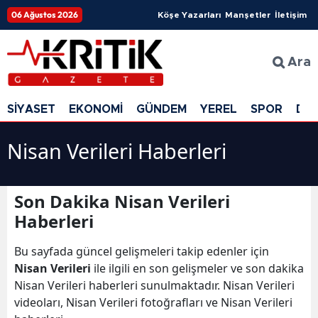
06 Ağustos 2026
Köşe Yazarları
Manşetler
İletişim
Ara
SİYASET
EKONOMİ
GÜNDEM
YEREL
SPOR
DÜ
Nisan Verileri Haberleri
Son Dakika Nisan Verileri
Haberleri
Bu sayfada güncel gelişmeleri takip edenler için
Nisan Verileri
ile ilgili en son gelişmeler ve son dakika
Nisan Verileri haberleri sunulmaktadır. Nisan Verileri
videoları, Nisan Verileri fotoğrafları ve Nisan Verileri