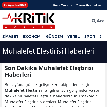
08 Ağustos 2026
Köşe Yazarları
Manşetler
İletişim
Ara
SİYASET
EKONOMİ
GÜNDEM
YEREL
SPOR
DÜ
Muhalefet Eleştirisi Haberleri
Son Dakika Muhalefet Eleştirisi
Haberleri
Bu sayfada güncel gelişmeleri takip edenler için
Muhalefet Eleştirisi
ile ilgili en son gelişmeler ve son
dakika Muhalefet Eleştirisi haberleri sunulmaktadır.
Muhalefet Eleştirisi videoları, Muhalefet Eleştirisi