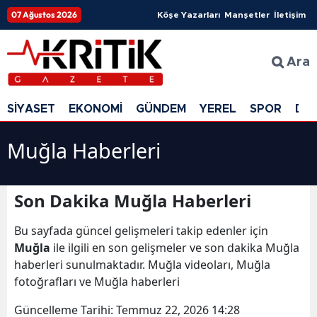
07 Ağustos 2026
Köşe Yazarları
Manşetler
İletişim
Ara
SİYASET
EKONOMİ
GÜNDEM
YEREL
SPOR
DÜ
Muğla Haberleri
Son Dakika Muğla Haberleri
Bu sayfada güncel gelişmeleri takip edenler için
Muğla
ile ilgili en son gelişmeler ve son dakika Muğla
haberleri sunulmaktadır. Muğla videoları, Muğla
fotoğrafları ve Muğla haberleri
Güncelleme Tarihi:
Temmuz 22, 2026 14:28