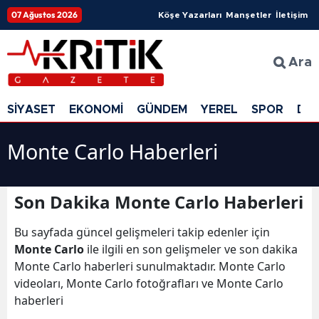
07 Ağustos 2026
Köşe Yazarları
Manşetler
İletişim
Ara
SİYASET
EKONOMİ
GÜNDEM
YEREL
SPOR
DÜ
Monte Carlo Haberleri
Son Dakika Monte Carlo Haberleri
Bu sayfada güncel gelişmeleri takip edenler için
Monte Carlo
ile ilgili en son gelişmeler ve son dakika
Monte Carlo haberleri sunulmaktadır. Monte Carlo
videoları, Monte Carlo fotoğrafları ve Monte Carlo
haberleri