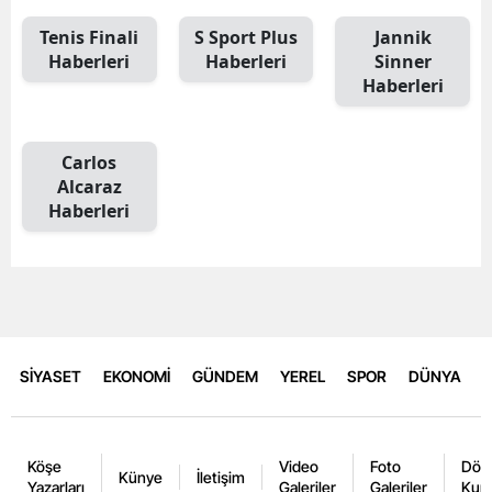
Tenis Finali
S Sport Plus
Jannik
Haberleri
Haberleri
Sinner
Haberleri
Carlos
Alcaraz
Haberleri
SİYASET
EKONOMİ
GÜNDEM
YEREL
SPOR
DÜNYA
Köşe
Video
Foto
Dövi
Künye
İletişim
Yazarları
Galeriler
Galeriler
Kurl