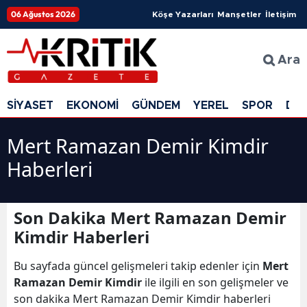
06 Ağustos 2026
Köşe Yazarları
Manşetler
İletişim
Ara
SİYASET
EKONOMİ
GÜNDEM
YEREL
SPOR
DÜ
Mert Ramazan Demir Kimdir
Haberleri
Son Dakika Mert Ramazan Demir
Kimdir Haberleri
Bu sayfada güncel gelişmeleri takip edenler için
Mert
Ramazan Demir Kimdir
ile ilgili en son gelişmeler ve
son dakika Mert Ramazan Demir Kimdir haberleri