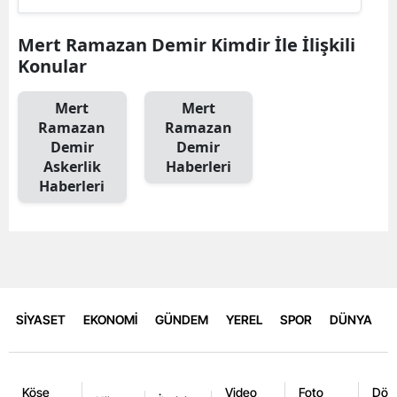
Mert Ramazan Demir Kimdir İle İlişkili
Konular
Mert
Mert
Ramazan
Ramazan
Demir
Demir
Askerlik
Haberleri
Haberleri
SİYASET
EKONOMİ
GÜNDEM
YEREL
SPOR
DÜNYA
Köşe
Video
Foto
Dövi