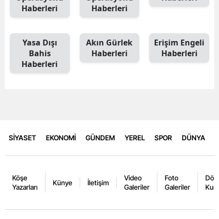
Haberleri
Haberleri
Yasa Dışı
Akın Gürlek
Erişim Engeli
Bahis
Haberleri
Haberleri
Haberleri
SİYASET
EKONOMİ
GÜNDEM
YEREL
SPOR
DÜNYA
Köşe
Video
Foto
Dövi
Künye
İletişim
Yazarları
Galeriler
Galeriler
Kurl