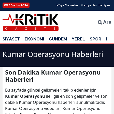
09 Ağustos 2026
Köşe Yazarları
Manşetler
İletişim
Ara
SİYASET
EKONOMİ
GÜNDEM
YEREL
SPOR
DÜ
Kumar Operasyonu Haberleri
Son Dakika Kumar Operasyonu
Haberleri
Bu sayfada güncel gelişmeleri takip edenler için
Kumar Operasyonu
ile ilgili en son gelişmeler ve son
dakika Kumar Operasyonu haberleri sunulmaktadır.
Kumar Operasyonu videoları, Kumar Operasyonu