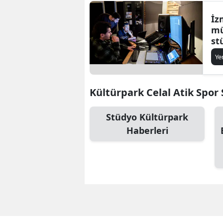
İz
mü
st
Kü
Ye
gö
Kültürpark Celal Atik Spor S
Stüdyo Kültürpark
Haberleri