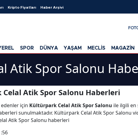
rı
Kripto Fiyatları
Haber Arşivi
FOT
YEREL
SPOR
DÜNYA
YAŞAM
MECLİS
MAGAZİN
al Atik Spor Salonu Habe
 Celal Atik Spor Salonu Haberleri
 edenler için
Kültürpark Celal Atik Spor Salonu
ile ilgili 
berleri sunulmaktadır. Kültürpark Celal Atik Spor Salonu vid
elal Atik Spor Salonu haberleri
1:56