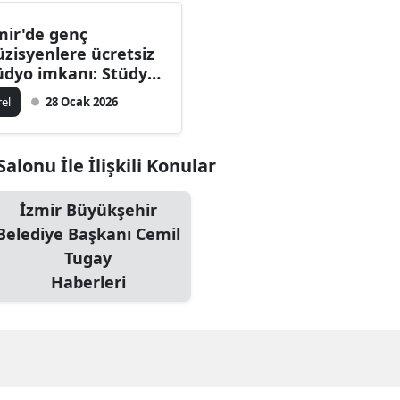
mir'de genç
zisyenlere ücretsiz
üdyo imkanı: Stüdyo
ltürpark büyük ilgi
rel
28 Ocak 2026
rdü!
alonu İle İlişkili Konular
İzmir Büyükşehir
Belediye Başkanı Cemil
Tugay
Haberleri