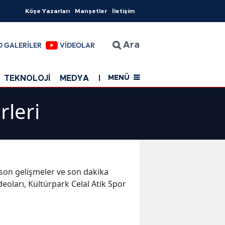
Köşe Yazarları
Manşetler
İletişim
O GALERİLER
VİDEOLAR
Ara
TEKNOLOJİ
MEDYA
EĞİTİM
SAĞLIK
Resmi Rekla
MENÜ
rleri
en son gelişmeler ve son dakika
eoları, Kültürpark Celal Atik Spor