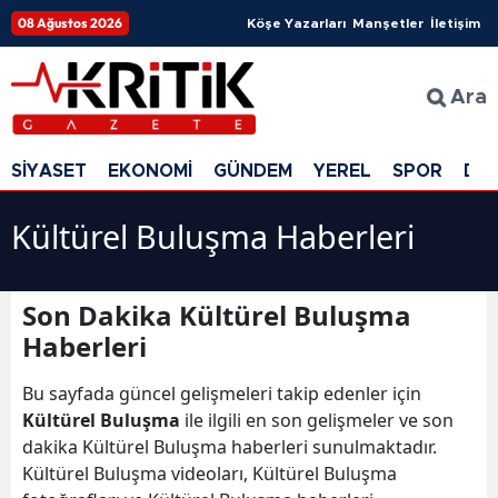
08 Ağustos 2026
Köşe Yazarları
Manşetler
İletişim
Ara
SİYASET
EKONOMİ
GÜNDEM
YEREL
SPOR
DÜ
Kültürel Buluşma Haberleri
Son Dakika Kültürel Buluşma
Haberleri
Bu sayfada güncel gelişmeleri takip edenler için
Kültürel Buluşma
ile ilgili en son gelişmeler ve son
dakika Kültürel Buluşma haberleri sunulmaktadır.
Kültürel Buluşma videoları, Kültürel Buluşma