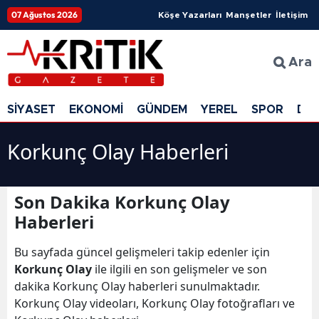
07 Ağustos 2026
Köşe Yazarları
Manşetler
İletişim
Ara
SİYASET
EKONOMİ
GÜNDEM
YEREL
SPOR
DÜ
Korkunç Olay Haberleri
Son Dakika Korkunç Olay
Haberleri
Bu sayfada güncel gelişmeleri takip edenler için
Korkunç Olay
ile ilgili en son gelişmeler ve son
dakika Korkunç Olay haberleri sunulmaktadır.
Korkunç Olay videoları, Korkunç Olay fotoğrafları ve