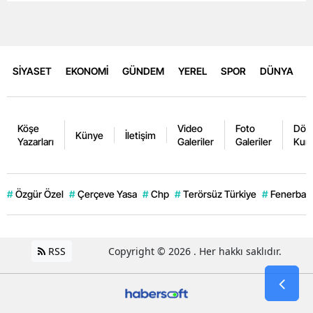
SİYASET
EKONOMİ
GÜNDEM
YEREL
SPOR
DÜNYA
Köşe
Video
Foto
Dövi
Künye
İletişim
Yazarları
Galeriler
Galeriler
Kurl
#
Özgür Özel
#
Çerçeve Yasa
#
Chp
#
Terörsüz Türkiye
#
Fenerbahç
RSS
Copyright © 2026 . Her hakkı saklıdır.