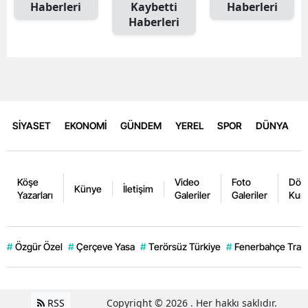
Haberleri
Kaybetti
Haberleri
Haberleri
SİYASET
EKONOMİ
GÜNDEM
YEREL
SPOR
DÜNYA
Köşe
Video
Foto
Dövi
Künye
İletişim
Yazarları
Galeriler
Galeriler
Kurl
#
Özgür Özel
#
Çerçeve Yasa
#
Terörsüz Türkiye
#
Fenerbahçe Trans
RSS
Copyright © 2026 . Her hakkı saklıdır.