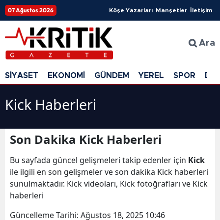
07 Ağustos 2026
Köşe Yazarları
Manşetler
İletişim
Ara
SİYASET
EKONOMİ
GÜNDEM
YEREL
SPOR
DÜ
Kick Haberleri
Son Dakika Kick Haberleri
Bu sayfada güncel gelişmeleri takip edenler için
Kick
ile ilgili en son gelişmeler ve son dakika Kick haberleri
sunulmaktadır. Kick videoları, Kick fotoğrafları ve Kick
haberleri
Güncelleme Tarihi:
Ağustos 18, 2025 10:46