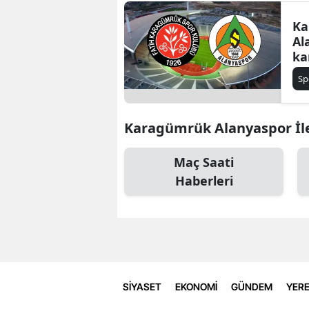
Ka
Al
ka
İlk
Sp
Karagümrük Alanyaspor İle 
Maç Saati
Haberleri
SİYASET
EKONOMİ
GÜNDEM
YERE