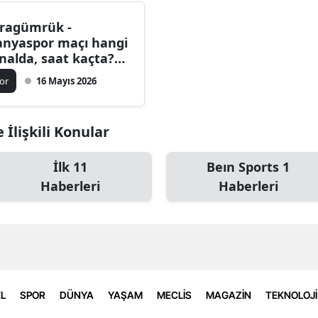
ragümrük -
anyaspor maçı hangi
nalda, saat kaçta?
 11’ler belli oldu
or
16 Mayıs 2026
İlişkili Konular
İlk 11
Beın Sports 1
Haberleri
Haberleri
L
SPOR
DÜNYA
YAŞAM
MECLİS
MAGAZİN
TEKNOLOJİ