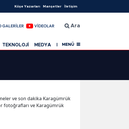
Köşe Yazarları
Manşetler
İletişim
O GALERİLER
VİDEOLAR
Ara
TEKNOLOJİ
MEDYA
EĞİTİM
SAĞLIK
Resmi Rekla
MENÜ
lişmeler ve son dakika Karagümrük
r fotoğrafları ve Karagümrük