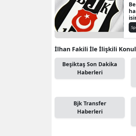
Be
ha
is
Sp
İlhan Fakili İle İlişkili Konu
Beşiktaş Son Dakika
Haberleri
Bjk Transfer
Haberleri