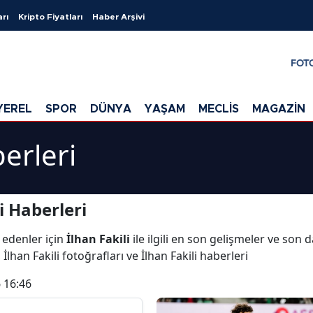
arı
Kripto Fiyatları
Haber Arşivi
FOT
YEREL
SPOR
DÜNYA
YAŞAM
MECLİS
MAGAZİN
berleri
i Haberleri
 edenler için
İlhan Fakili
ile ilgili en son gelişmeler ve son d
 İlhan Fakili fotoğrafları ve İlhan Fakili haberleri
 16:46