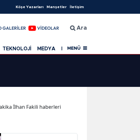
Köşe Yazarları
Manşetler
İletişim
O GALERİLER
VİDEOLAR
Ara
TEKNOLOJİ
MEDYA
EĞİTİM
SAĞLIK
Resmi Rekla
MENÜ
akika İlhan Fakili haberleri