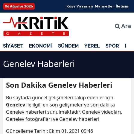
06 Ağustos 2026
Köşe Yazarları
Manşetler
İletişim
Ara
SİYASET
EKONOMİ
GÜNDEM
YEREL
SPOR
DÜ
Genelev Haberleri
Son Dakika Genelev Haberleri
Bu sayfada güncel gelişmeleri takip edenler için
Genelev
ile ilgili en son gelişmeler ve son dakika
Genelev haberleri sunulmaktadır. Genelev videoları,
Genelev fotoğrafları ve Genelev haberleri
Güncelleme Tarihi:
Ekim 01, 2021 09:46