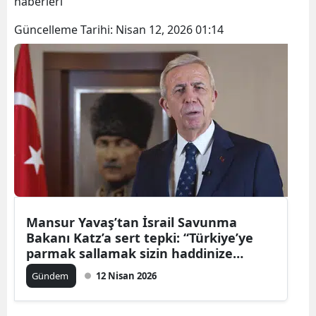
haberleri
Güncelleme Tarihi:
Nisan 12, 2026 01:14
Mansur Yavaş’tan İsrail Savunma
Bakanı Katz’a sert tepki: “Türkiye’ye
parmak sallamak sizin haddinize
değildir”
Gündem
12 Nisan 2026