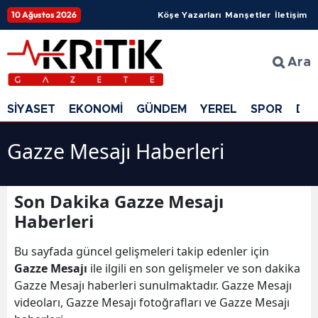
10 Ağustos 2026
Köşe Yazarları
Manşetler
İletişim
Ara
SİYASET
EKONOMİ
GÜNDEM
YEREL
SPOR
DÜ
Gazze Mesajı Haberleri
Son Dakika Gazze Mesajı
Haberleri
Bu sayfada güncel gelişmeleri takip edenler için
Gazze Mesajı
ile ilgili en son gelişmeler ve son dakika
Gazze Mesajı haberleri sunulmaktadır. Gazze Mesajı
videoları, Gazze Mesajı fotoğrafları ve Gazze Mesajı