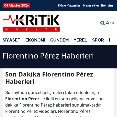
08 Ağustos 2026
Köşe Yazarları
Manşetler
İletişim
Ara
SİYASET
EKONOMİ
GÜNDEM
YEREL
SPOR
DÜ
Florentino Pérez Haberleri
Son Dakika Florentino Pérez
Haberleri
Bu sayfada güncel gelişmeleri takip edenler için
Florentino Pérez
ile ilgili en son gelişmeler ve son
dakika Florentino Pérez haberleri sunulmaktadır.
Florentino Pérez videoları, Florentino Pérez