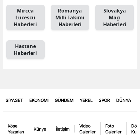
Mircea
Romanya
Slovakya
Lucescu
Milli Takımı
Maçı
Haberleri
Haberleri
Haberleri
Hastane
Haberleri
SİYASET
EKONOMİ
GÜNDEM
YEREL
SPOR
DÜNYA
Köşe
Video
Foto
Dövi
Künye
İletişim
Yazarları
Galeriler
Galeriler
Kurl