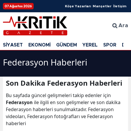
07 Ağustos 2026
Köşe Yazarları
Manşetler
İletişim
Ara
SİYASET
EKONOMİ
GÜNDEM
YEREL
SPOR
DÜ
Federasyon Haberleri
Son Dakika Federasyon Haberleri
Bu sayfada güncel gelişmeleri takip edenler için
Federasyon
ile ilgili en son gelişmeler ve son dakika
Federasyon haberleri sunulmaktadır. Federasyon
videoları, Federasyon fotoğrafları ve Federasyon
haberleri