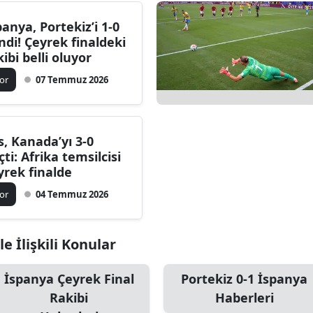
panya, Portekiz’i 1-0
ndi! Çeyrek finaldeki
kibi belli oluyor
or
07 Temmuz 2026
s, Kanada’yı 3-0
çti: Afrika temsilcisi
yrek finalde
or
04 Temmuz 2026
e İlişkili Konular
İspanya Çeyrek Final
Portekiz 0-1 İspanya
Rakibi
Haberleri