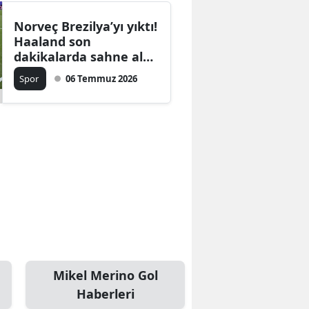
Norveç Brezilya’yı yıktı!
Haaland son
dakikalarda sahne aldı,
Sambacılar Dünya
Spor
06 Temmuz 2026
Kupası’na veda etti
Mikel Merino Gol
Haberleri