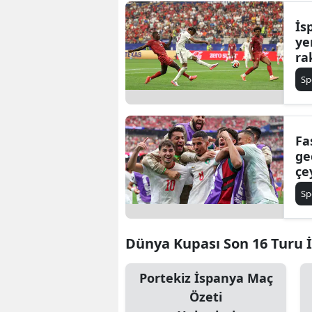
İs
ye
ra
Sp
Fa
ge
çe
Sp
Dünya Kupası Son 16 Turu İl
Portekiz İspanya Maç
Özeti