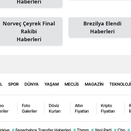
Haberleri
Norveç Çeyrek Final
Brezilya Elendi
Rakibi
Haberleri
Haberleri
L
SPOR
DÜNYA
YAŞAM
MECLİS
MAGAZİN
TEKNOLOJİ
eo
Foto
Döviz
Altın
Kripto
eriler
Galeriler
Kurları
Fiyatları
Fiyatları
İ
ürkiye
#
Fenerbahçe Transfer Haberleri
#
Tbmm
#
Yeni Parti
#
Chp
#