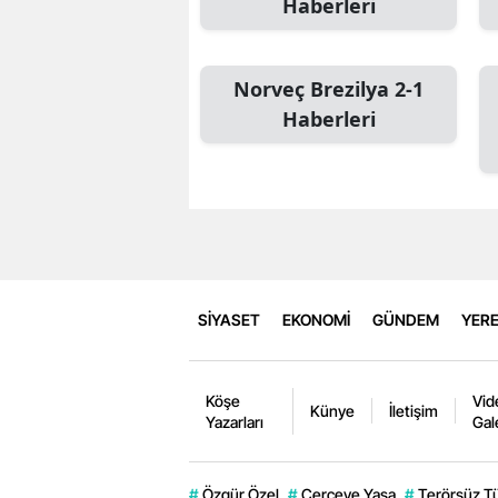
Haberleri
Norveç Brezilya 2-1
Haberleri
SİYASET
EKONOMİ
GÜNDEM
YERE
Köşe
Vid
Künye
İletişim
Yazarları
Gal
#
Özgür Özel
#
Çerçeve Yasa
#
Terörsüz T