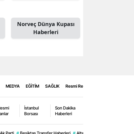
Norveç Dünya Kupası
Haberleri
MEDYA
EĞİTİM
SAĞLIK
Resmi Reklamlar
Resmi
İstanbul
Son Dakika
lanlar
Borsası
Haberleri
Ak Parti
#
Beşiktaş Transfer Haberleri
#
Altın Fiyatları