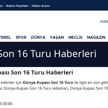
rı
Kripto Fiyatları
Haber Arşivi
FOT
YEREL
SPOR
DÜNYA
YAŞAM
MECLİS
MAGAZİN
Son 16 Turu Haberleri
sı Son 16 Turu Haberleri
 edenler için
Dünya Kupası Son 16 Turu
ile ilgili en son g
r. Dünya Kupası Son 16 Turu videoları, Dünya Kupası Son 16
6 00:06