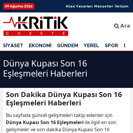
09 Ağustos 2026
Köşe Yazarları
Manşetler
İletişim
Ara
SİYASET
EKONOMİ
GÜNDEM
YEREL
SPOR
DÜ
Dünya Kupası Son 16
Eşleşmeleri Haberleri
Son Dakika Dünya Kupası Son 16
Eşleşmeleri Haberleri
Bu sayfada güncel gelişmeleri takip edenler için
Dünya Kupası Son 16 Eşleşmeleri
ile ilgili en son
gelişmeler ve son dakika Dünya Kupası Son 16