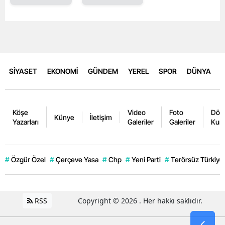
SİYASET
EKONOMİ
GÜNDEM
YEREL
SPOR
DÜNYA
Köşe
Video
Foto
Dövi
Künye
İletişim
Yazarları
Galeriler
Galeriler
Kurl
#
Özgür Özel
#
Çerçeve Yasa
#
Chp
#
Yeni Parti
#
Terörsüz Türkiye
RSS
Copyright © 2026 . Her hakkı saklıdır.