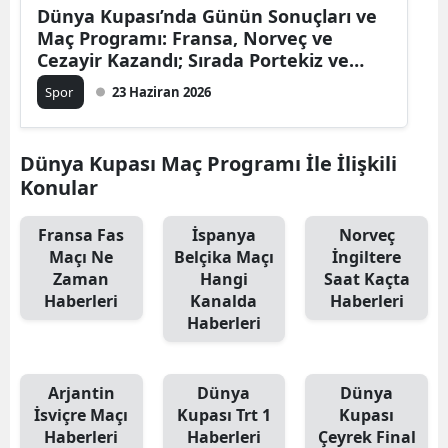
Dünya Kupası’nda Günün Sonuçları ve
Maç Programı: Fransa, Norveç ve
Cezayir Kazandı; Sırada Portekiz ve
İngiltere Var
Spor
23 Haziran 2026
Dünya Kupası Maç Programı İle İlişkili
Konular
Fransa Fas
İspanya
Norveç
Maçı Ne
Belçika Maçı
İngiltere
Zaman
Hangi
Saat Kaçta
Haberleri
Kanalda
Haberleri
Haberleri
Arjantin
Dünya
Dünya
İsviçre Maçı
Kupası Trt 1
Kupası
Haberleri
Haberleri
Çeyrek Final