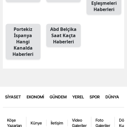
Eşleşmeleri
Haberleri
Portekiz
Abd Belçika
İspanya
Saat Kaçta
Hangi
Haberleri
Kanalda
Haberleri
SİYASET
EKONOMİ
GÜNDEM
YEREL
SPOR
DÜNYA
Köşe
Video
Foto
Dövi
Künye
İletişim
Yazarları
Galeriler
Galeriler
Kurl