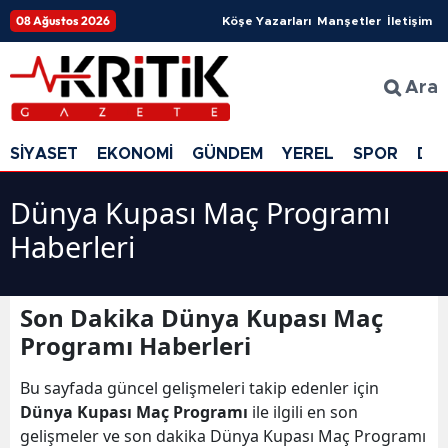
08 Ağustos 2026
Köşe Yazarları
Manşetler
İletişim
Ara
SİYASET
EKONOMİ
GÜNDEM
YEREL
SPOR
DÜ
Dünya Kupası Maç Programı
Haberleri
Son Dakika Dünya Kupası Maç
Programı Haberleri
Bu sayfada güncel gelişmeleri takip edenler için
Dünya Kupası Maç Programı
ile ilgili en son
gelişmeler ve son dakika Dünya Kupası Maç Programı