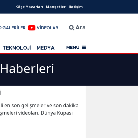
Köşe Yazarları
Manşetler
İletişim
O GALERİLER
VİDEOLAR
Ara
TEKNOLOJİ
MEDYA
EĞİTİM
SAĞLIK
Resmi Rekla
MENÜ
 Haberleri
i
gili en son gelişmeler ve son dakika
şmeleri videoları, Dünya Kupası