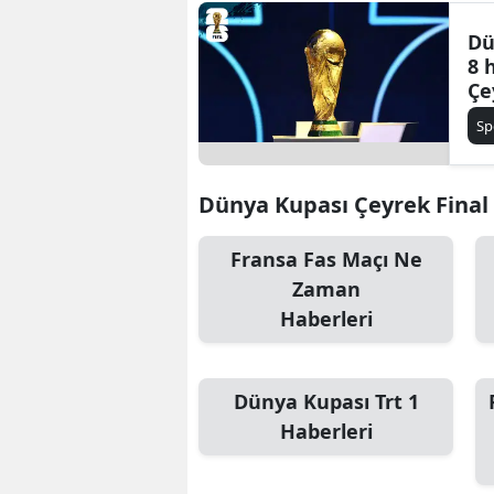
Dü
8 
Çe
eş
Sp
Dünya Kupası Çeyrek Final E
Fransa Fas Maçı Ne
Zaman
Haberleri
Dünya Kupası Trt 1
Haberleri