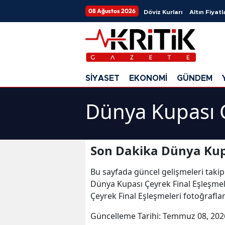
08 Ağustos 2026
Döviz Kurları
Altın Fiyatl
SİYASET
EKONOMİ
GÜNDEM
Dünya Kupası Ç
Son Dakika Dünya Kupa
Bu sayfada güncel gelişmeleri takip
Dünya Kupası Çeyrek Final Eşleşmel
Çeyrek Final Eşleşmeleri fotoğrafla
Güncelleme Tarihi:
Temmuz 08, 202