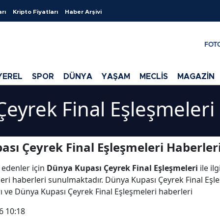
arı
Kripto Fiyatları
Haber Arşivi
FOT
YEREL
SPOR
DÜNYA
YAŞAM
MECLİS
MAGAZİN
eyrek Final Eşleşmeleri
sı Çeyrek Final Eşleşmeleri Haberler
 edenler için
Dünya Kupası Çeyrek Final Eşleşmeleri
ile il
eri haberleri sunulmaktadır. Dünya Kupası Çeyrek Final Eşle
rı ve Dünya Kupası Çeyrek Final Eşleşmeleri haberleri
6 10:18