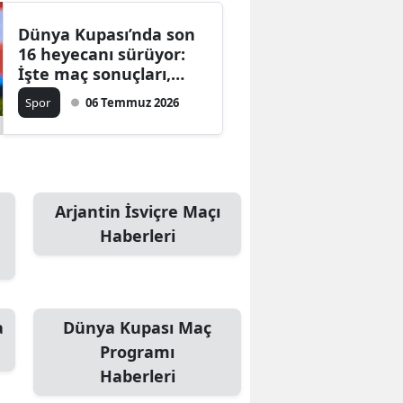
Dünya Kupası’nda son
16 heyecanı sürüyor:
İşte maç sonuçları,
çeyrek final
Spor
06 Temmuz 2026
eşleşmeleri ve günün
programı
Arjantin İsviçre Maçı
Haberleri
a
Dünya Kupası Maç
Programı
Haberleri