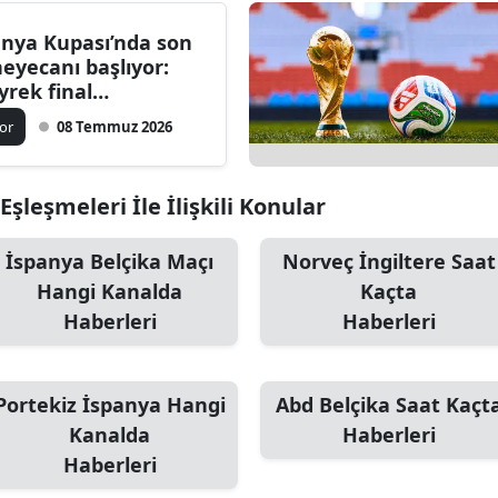
nya Kupası’nda son
heyecanı başlıyor:
yrek final
leşmeleri belli etti
or
08 Temmuz 2026
şleşmeleri İle İlişkili Konular
İspanya Belçika Maçı
Norveç İngiltere Saat
Hangi Kanalda
Kaçta
Haberleri
Haberleri
Portekiz İspanya Hangi
Abd Belçika Saat Kaçt
Kanalda
Haberleri
Haberleri