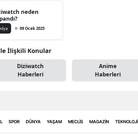
ziwatch neden
pandı?
edya
09 Ocak 2025
 İlişkili Konular
Diziwatch
Anime
Haberleri
Haberleri
L
SPOR
DÜNYA
YAŞAM
MECLİS
MAGAZİN
TEKNOLOJİ