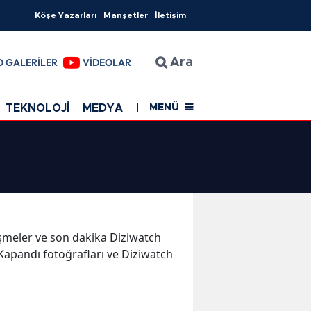
Köşe Yazarları
Manşetler
İletişim
O GALERİLER
VİDEOLAR
Ara
TEKNOLOJİ
MEDYA
EĞİTİM
SAĞLIK
Resmi Rekla
MENÜ
lişmeler ve son dakika Diziwatch
apandı fotoğrafları ve Diziwatch