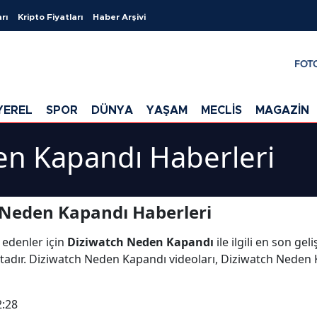
rı
Kripto Fiyatları
Haber Arşivi
FOT
YEREL
SPOR
DÜNYA
YAŞAM
MECLİS
MAGAZİN
en Kapandı Haberleri
 Neden Kapandı Haberleri
 edenler için
Diziwatch Neden Kapandı
ile ilgili en son ge
dır. Diziwatch Neden Kapandı videoları, Diziwatch Neden K
2:28