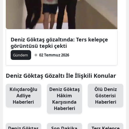
Deniz Göktaş gözaltında: Ters kelepçe
görüntüsü tepki çekti
Gündem
02 Temmuz 2026
Deniz Göktaş Gözaltı İle İlişkili Konular
Kılıçdaroğlu
Deniz Göktaş
Ölü Deniz
Adliye
Hâkim
Gösterisi
Haberleri
Karşısında
Haberleri
Haberleri
Deniz Göktaş
Son Dakika
Ters Kelepçe