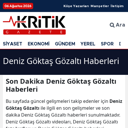
06 Ağustos 2026
Köşe Yazarları
Manşetler
İletişim
Ara
SİYASET
EKONOMİ
GÜNDEM
YEREL
SPOR
DÜ
Deniz Göktaş Gözaltı Haberleri
Son Dakika Deniz Göktaş Gözaltı
Haberleri
Bu sayfada güncel gelişmeleri takip edenler için
Deniz
Göktaş Gözaltı
ile ilgili en son gelişmeler ve son
dakika Deniz Göktaş Gözaltı haberleri sunulmaktadır.
Deniz Göktaş Gözaltı videoları, Deniz Göktaş Gözaltı