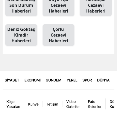
Son Durum
Cezaevi
Cezaevi
Haberleri
Haberleri
Haberleri
Deniz Göktaş
Çorlu
Kimdir
Cezaevi
Haberleri
Haberleri
SİYASET
EKONOMİ
GÜNDEM
YEREL
SPOR
DÜNYA
Köşe
Video
Foto
Dövi
Künye
İletişim
Yazarları
Galeriler
Galeriler
Kurl