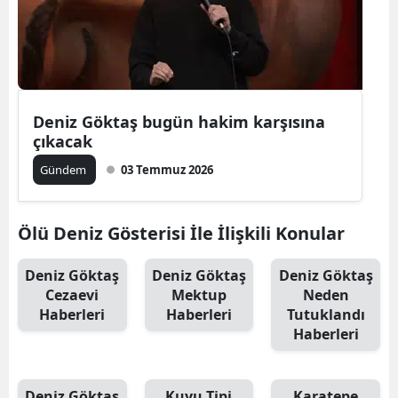
Deniz Göktaş bugün hakim karşısına
çıkacak
Gündem
03 Temmuz 2026
Ölü Deniz Gösterisi İle İlişkili Konular
Deniz Göktaş
Deniz Göktaş
Deniz Göktaş
Cezaevi
Mektup
Neden
Haberleri
Haberleri
Tutuklandı
Haberleri
Deniz Göktaş
Kuyu Tipi
Karatepe