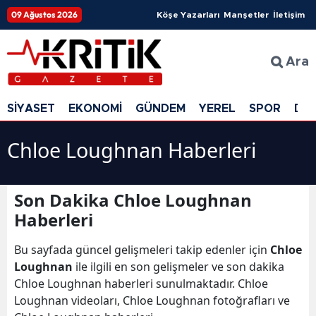
09 Ağustos 2026
Köşe Yazarları
Manşetler
İletişim
Ara
SİYASET
EKONOMİ
GÜNDEM
YEREL
SPOR
DÜ
Chloe Loughnan Haberleri
Son Dakika Chloe Loughnan
Haberleri
Bu sayfada güncel gelişmeleri takip edenler için
Chloe
Loughnan
ile ilgili en son gelişmeler ve son dakika
Chloe Loughnan haberleri sunulmaktadır. Chloe
Loughnan videoları, Chloe Loughnan fotoğrafları ve