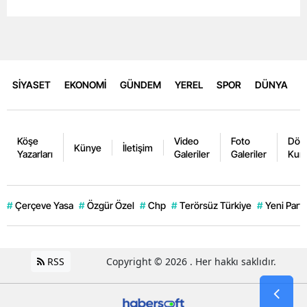
SİYASET
EKONOMİ
GÜNDEM
YEREL
SPOR
DÜNYA
Köşe
Video
Foto
Dövi
Künye
İletişim
Yazarları
Galeriler
Galeriler
Kurl
#
Çerçeve Yasa
#
Özgür Özel
#
Chp
#
Terörsüz Türkiye
#
Yeni Parti
RSS
Copyright © 2026 . Her hakkı saklıdır.