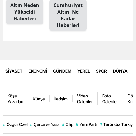
Altın Neden
Cumhuriyet
Yükseldi
Altını Ne
Haberleri
Kadar
Haberleri
SİYASET
EKONOMİ
GÜNDEM
YEREL
SPOR
DÜNYA
Köşe
Video
Foto
Dövi
Künye
İletişim
Yazarları
Galeriler
Galeriler
Kurl
#
Özgür Özel
#
Çerçeve Yasa
#
Chp
#
Yeni Parti
#
Terörsüz Türkiye