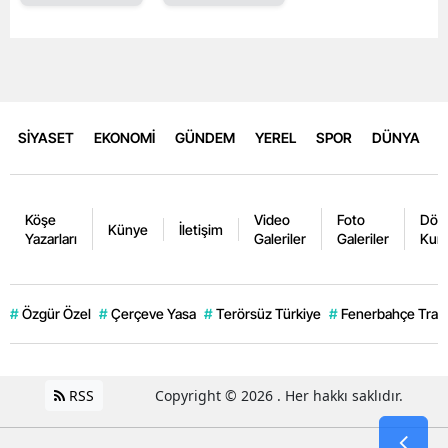
SİYASET
EKONOMİ
GÜNDEM
YEREL
SPOR
DÜNYA
Köşe
Video
Foto
Dövi
Künye
İletişim
Yazarları
Galeriler
Galeriler
Kurl
#
Özgür Özel
#
Çerçeve Yasa
#
Terörsüz Türkiye
#
Fenerbahçe Trans
RSS
Copyright © 2026 . Her hakkı saklıdır.