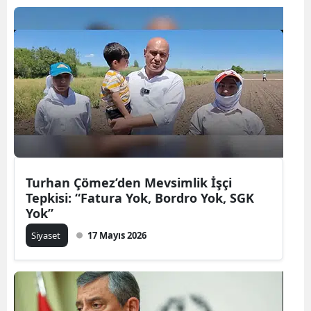
Turhan Çömez’den Mevsimlik İşçi
Tepkisi: “Fatura Yok, Bordro Yok, SGK
Yok”
Siyaset
17 Mayıs 2026