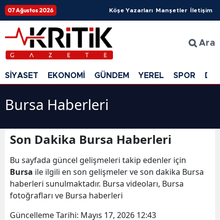
07 Ağustos 2026
Köşe Yazarları
Manşetler
İletişim
Ara
SİYASET
EKONOMİ
GÜNDEM
YEREL
SPOR
DÜ
Bursa Haberleri
Son Dakika Bursa Haberleri
Bu sayfada güncel gelişmeleri takip edenler için
Bursa
ile ilgili en son gelişmeler ve son dakika Bursa
haberleri sunulmaktadır. Bursa videoları, Bursa
fotoğrafları ve Bursa haberleri
Güncelleme Tarihi:
Mayıs 17, 2026 12:43