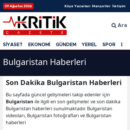
09 Ağustos 2026
Köşe Yazarları
Manşetler
İletişim
Ara
SİYASET
EKONOMİ
GÜNDEM
YEREL
SPOR
DÜ
Bulgaristan Haberleri
Son Dakika Bulgaristan Haberleri
Bu sayfada güncel gelişmeleri takip edenler için
Bulgaristan
ile ilgili en son gelişmeler ve son dakika
Bulgaristan haberleri sunulmaktadır. Bulgaristan
videoları, Bulgaristan fotoğrafları ve Bulgaristan
haberleri