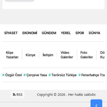
SİYASET
EKONOMİ
GÜNDEM
YEREL
SPOR
DÜNYA
Köşe
Video
Foto
Dövi
Künye
İletişim
Yazarları
Galeriler
Galeriler
Kurl
#
Özgür Özel
#
Çerçeve Yasa
#
Terörsüz Türkiye
#
Fenerbahçe Trans
RSS
Copyright © 2026 . Her hakkı saklıdır.