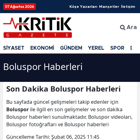
07 Ağustos 2026
Köşe Yazarları
Manşetler
İletişim
Ara
SİYASET
EKONOMİ
GÜNDEM
YEREL
SPOR
DÜ
Boluspor Haberleri
Son Dakika Boluspor Haberleri
Bu sayfada güncel gelişmeleri takip edenler için
Boluspor
ile ilgili en son gelişmeler ve son dakika
Boluspor haberleri sunulmaktadır. Boluspor videoları,
Boluspor fotoğrafları ve Boluspor haberleri
Güncelleme Tarihi:
Şubat 06, 2025 11:45